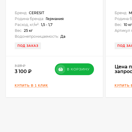
Вибропрессованная тротуарная плитка Steingot (Шт
Бренд:
CERESIT
Бренд:
M
17608 – 2017 и даже превосходит его требования; 
Родина бренда:
Германия
Родина б
лет, расчётный – до 50 лет; гарантия – 3 года в соот
Расход, кг/м²:
1,5 - 1,7
Вес:
10 к
Вес:
25 кг
Артикул 
Водонепроницаемость:
Да
ПОД ЗАКАЗ
ПОД ЗА
3 231
₽
Цена 
В КОРЗИНУ
3 100
запро