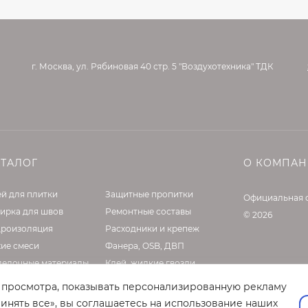
г. Москва, ул. Рябиновая 40 стр. 5 "Воздухотехника" ТДК
АТАЛОГ
О КОМПА
й для плитки
Защитные пропитки
Официальная 
ирка для швов
Ремонтные составы
© 2026
дроизоляция
Расходники и крепеж
хие смеси
Фанера, OSB, ДВП
делочные материалы
Клей, жидкие гвозди
садные материалы
Оборудование
т просмотра, показывать персонализированную рекламу
нтовки и латексы
инять все», вы соглашаетесь на использование наших