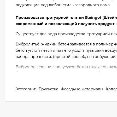
подходящие под любой стиль загородного дома.
Производство тротуарной плитки Steingot (Штей
современный и позволяющий получить продукт н
Существует два вида производства тротуарной пли
Вибролитьё: жидкий бетон заливается в полимерн
бетон уплотняется и из него уходят пузырьки возд
набора прочности. (простой способ, не требующий
Вибропрессование: полусухой бетон (также он назы
большим давлением с одновременной вибрацией. 
с высокой температурой и влажностью – это обесп
технологический процесс, требующий профессион
Категории:
Брусчатка
Фасадные материалы
Колл
Вибропрессование бывает однослойным и двусло
Однослойное прессование можно использовать, ес
виден на лицевой поверхности.