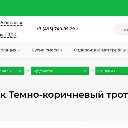
. Рябиновая
+7 (495) 740-89-29
ика" ТДК
золяция
Сухие смеси
Отделочные материалы
риалы
Брусчатка
STEINGOT
к Темно-коричневый трот