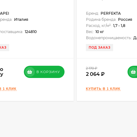
айнгот) Прямоугольник - двухслойная, сделана в соответст
APEI
Бренд:
PERFEKTA
несравнимо прочнее и долговечнее вибролитой; срок службы
ренда:
Италия
Родина бренда:
Россия
ветствии с ГОСТ.
г
Расход, кг/м²:
1,7 - 1,8
поставщика:
124810
Вес:
10 кг
Водонепроницаемость:
Д
КАЗ
ПОД ЗАКАЗ
2 170
₽
по
В КОРЗИНУ
су
2 064