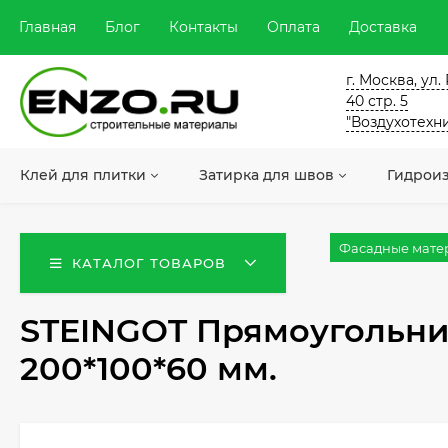
Главная
Блог
Контакты
Оплата
Доставка
г. Москва, ул
40 стр. 5
"Воздухотехн
Клей для плитки
Затирка для швов
Гидрои
Фасадные мате
КАТАЛОГ ТОВАРОВ
STEINGOT Прямоугольни
200*100*60 мм.