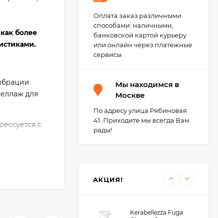
KeraBellezza Extra
Оплата заказ различными
Cleaner Gel Гель-паста
способами: наличными,
для удаления
как более
2 400
₽
застарелых остатков
банковской картой курьеру
1 400
₽
эпоксидной затирки,
истиками.
или онлайн через платежные
200 г.
сервисы
KeraBellezza Design
вибрации
Мы находимся в
Затирка цветная
теллаж для
эпоксидная 0,33 кг.
Москве
1 285
₽
990
₽
По адресу улица Рябиновая
41. Приходите мы всегда Вам
рессуется с
рады!
у выдержки
Kerakoll Fuga-Shock
ый
Eco Средство для
очистки плитки 1 л.
5 800
₽
4 990
₽
АКЦИЯ!
да будет
Kerabellezza Fuga