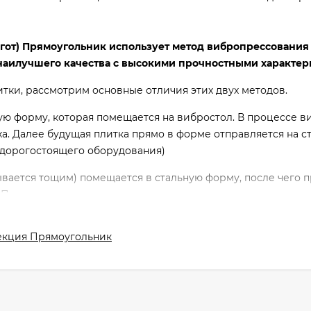
нгот) Прямоугольник использует метод вибропрессования 
аилучшего качества с высокими прочностными характер
тки, рассмотрим основные отличия этих двух методов.
ую форму, которая помещается на вибростол. В процессе 
уха. Далее будущая плитка прямо в форме отправляется на с
 дорогостоящего оборудования)
вается тощим) помещается в стальную форму, после чего п
После этого изделия перемещаются в специальную камер
ечивает идеальные условия для созревания бетона. (сложн
ального оборудования)
екция Прямоугольник
йным.
ли внешний вид плитки совсем не важен, ведь щебень всег