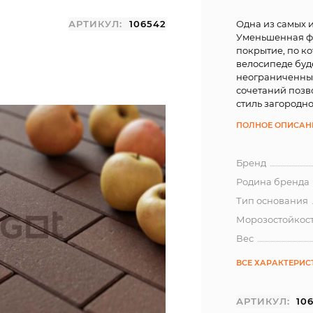
АРТИКУЛ:
106542
Одна из самых 
Уменьшенная фа
покрытие, по к
велосипеде буд
неограниченный
сочетаний позв
стиль загородно
ПОЛНОЕ ОПИСАН
Бренд
Родина бренда
Тип основания
Морозостойкос
Вес
ВСЕ ХАРАКТЕРИС
АРТИКУЛ:
10