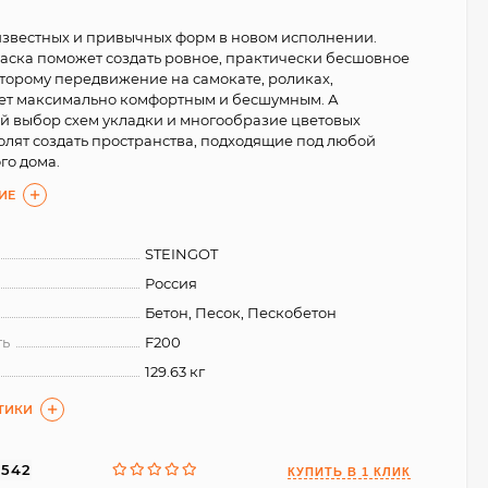
известных и привычных форм в новом исполнении.
ска поможет создать ровное, практически бесшовное
оторому передвижение на самокате, роликах,
ет максимально комфортным и бесшумным. А
 выбор схем укладки и многообразие цветовых
олят создать пространства, подходящие под любой
го дома.
ИЕ
STEINGOT
Россия
Бетон, Песок, Пескобетон
ть
F200
129.63 кг
ТИКИ
6542