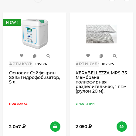
NEW!
АРТИКУЛ:
АРТИКУЛ:
105176
107575
Основит Сэйфскрин
KERABELLEZZA MPS-35
SSl15 Гидрофобизатор,
Мембрана
5 л.
полиэфирная
разделительная, 1 пг.м
(рулон 20 м).
ПОД ЗАКАЗ
В НАЛИЧИИ
2 047
2 050