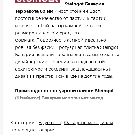
Steingot Бавария
Терракота 60 мм
имеет стойкий цвет,
постоянное качество от партии к партии
и являет собой набор камней четырех
размеров малого и среднего
формата. Поверхность камней идеально
ровная без фаски. Тротуарная плитка Steingot
Бавария позволит реализовать самые смелые
дизайнерские решения в ландшафтной
архитектуре и сохранит ваш ландшафтный
дизайн в престижном виде на долгие годы.
Производство тротуарной плитки Steingot
(Штейнгот) Бавария использует метод
вибропрессования как более современный
и позволяющий получить продукт
наилучшего качества с высокими
Категории:
Брусчатка
Фасадные материалы
прочностными характеристиками.
Коллекция Бавария