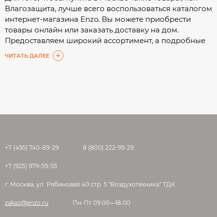
Влагозащита, лучше всего воспользоваться каталогом
интернет-магазина Enzo. Вы можете приобрести
товары онлайн или заказать доставку на дом.
Предоставляем широкий ассортимент, а подробные
характеристики помогут Вам сделать выбор с
ЧИТАТЬ ДАЛЕЕ
минимальными затратами времени.
+7 (495) 740-89-29
8 (800) 222-99-29
+7 (925) 979-59-55
г. Москва, ул. Рябиновая 40 стр. 5 "Воздухотехника" ТДК
zakaz@enzo.ru
Пн-Пт 09:00—18:00