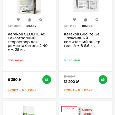
АРТИКУЛ:
106482
АРТИКУЛ:
106708
Kerakoll GEOLITE 40
Kerakoll Geolite Gel
Тиксотропный
Эпоксидный
геораствор для
химический анкер
ремонта бетона 2-40
гель А + В 6.6 кг.
мм, 25 кг.
ПОД ЗАКАЗ
В НАЛИЧИИ
17 400
₽
6 350
12 200
-150
₽