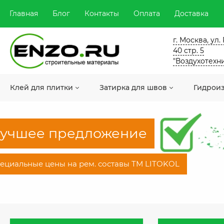
Главная
Блог
Контакты
Оплата
Доставка
г. Москва, ул
40 стр. 5
"Воздухотехн
Клей для плитки
Затирка для швов
Гидрои
учшее предложение
ециальные цены на рем. составы ТМ LITOKOL