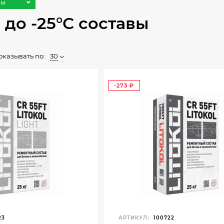
вы
до -25°С составы
оказывать по:
30
-273
₽
23
АРТИКУЛ:
100722