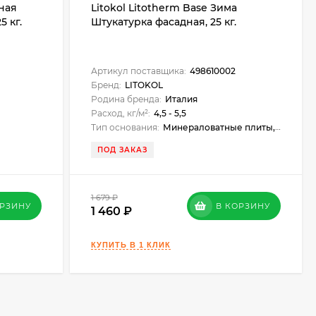
ная
Litokol Litotherm Base Зима
5 кг.
Штукатурка фасадная, 25 кг.
Артикул поставщика:
498610002
Бренд:
LITOKOL
Родина бренда:
Италия
Расход, кг/м²:
4,5 - 5,5
Тип основания:
Минераловатные плиты, пенополистирол, штукатурка, шпатлёвки, бетон, кирпич, СМЛ, аквапанель
ПОД ЗАКАЗ
1 679
₽
ОРЗИНУ
В КОРЗИНУ
1 460