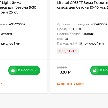
T Light Зима
Litokol CR55FT Зима Ремонт
есь для бетона 5-30
смесь для бетона 10-40 мм, 2
рый 25 кг.
щика:
499470002
Артикул поставщика:
499460002
Бренд:
LITOKOL
Италия
Родина бренда:
Италия
Вес:
25 кг
 при слое 1 мм
Расход, кг/м²:
1,9 при слое 1 мм
ПОД ЗАКАЗ
2 093
₽
В КОРЗИНУ
В К
1 820