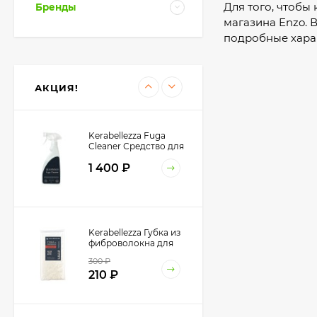
Для того, чтобы 
Бренды
магазина Enzo. 
подробные хара
KeraBellezza Extra
Cleaner Gel Гель-паста
для удаления
2 400
₽
застарелых остатков
1 400
₽
эпоксидной затирки,
АКЦИЯ!
200 г.
Kerabellezza Fuga
Cleaner Средство для
удаления
1 400
₽
эпоксидных остатков,
0,5 л.
Kerabellezza Губка из
фиброволокна для
уборки эпоксидной
300
₽
затирки
210
₽