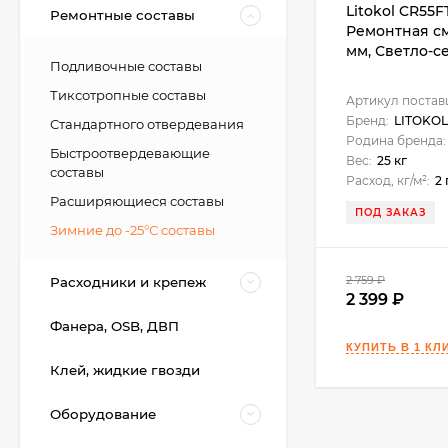
Litokol CR55F
Ремонтные составы
Ремонтная см
мм, Светло-се
Подливочные составы
Тиксотропные составы
Артикул постав
Бренд:
LITOKOL
Стандартного отвердевания
Родина бренда:
Быстроотвердевающие
Вес:
25 кг
составы
Расход, кг/м²:
2
Расширяющиеся составы
ПОД ЗАКАЗ
Kerakoll Fugalite Color
Зимние до -25°С составы
Эпоксидная затирка,
1.5 кг.
4 850
₽
2 759
₽
Расходники и крепеж
4 500
₽
2 399
Фанера, OSB, ДВП
Kerakoll Fuga-Soap
Клей, жидкие гвозди
Eco Моющее
средство 1 л.
3 450
₽
Оборудование
3 400
₽