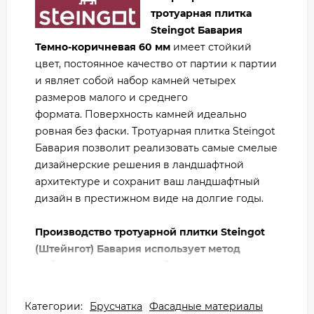
тротуарная плитка
Steingot Бавария
Темно-коричневая 60 мм
имеет стойкий
цвет, постоянное качество от партии к партии
и являет собой набор камней четырех
размеров малого и среднего
формата. Поверхность камней идеально
ровная без фаски. Тротуарная плитка Steingot
Бавария позволит реализовать самые смелые
дизайнерские решения в ландшафтной
архитектуре и сохранит ваш ландшафтный
дизайн в престижном виде на долгие годы.
Производство тротуарной плитки Steingot
(Штейнгот) Бавария использует метод
вибропрессования как более современный
и позволяющий получить продукт
наилучшего качества с высокими
Категории:
Брусчатка
Фасадные материалы