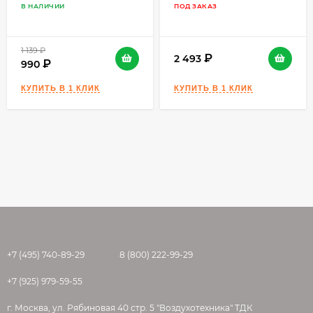
В НАЛИЧИИ
ПОД ЗАКАЗ
прочностными характеристиками.
Существует два вида производства
1 139
₽
тротуарной плитки, рассмотрим основные
2 493
990
отличия этих двух методов.
Вибролитьё: жидкий бетон заливается в
полимерную форму, которая помещается на
вибростол. В процессе вибрации бетон
уплотняется и из него уходят пузырьки
воздуха. Далее будущая плитка прямо в
форме отправляется на стеллаж для набора
прочности. (простой способ, не требующий
дорогостоящего оборудования)
Вибропрессование: полусухой бетон (также
+7 (495) 740-89-29
8 (800) 222-99-29
он называется тощим) помещается в стальную
форму, после чего прессуется с большим
+7 (925) 979-59-55
давлением с одновременной вибрацией.
г. Москва, ул. Рябиновая 40 стр. 5 "Воздухотехника" ТДК