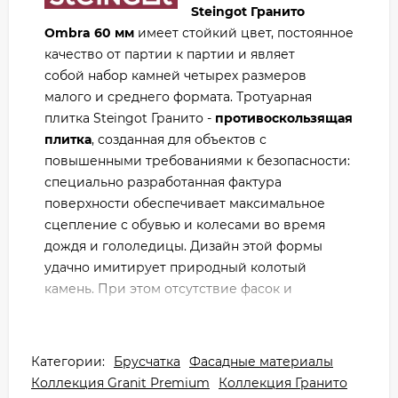
Steingot Гранито
Ombra 60 мм
имеет стойкий цвет, постоянное
качество от партии к партии и являет
собой набор камней четырех размеров
малого и среднего формата. Тротуарная
плитка Steingot Гранито -
противоскользящая
плитка
, созданная для объектов с
повышенными требованиями к безопасности:
специально разработанная фактура
поверхности обеспечивает максимальное
сцепление с обувью и колесами во время
дождя и гололедицы. Дизайн этой формы
удачно имитирует природный колотый
камень. При этом отсутствие фасок и
минимальные швы позволяют комфортно
перемещаться по поверхности мощения на
высоких каблуках, колясках,
Категории:
Брусчатка
Фасадные материалы
самокатах. Красивая и безопасная плитка с
Коллекция Granit Premium
Коллекция Гранито
уникальным дизайном для людей,