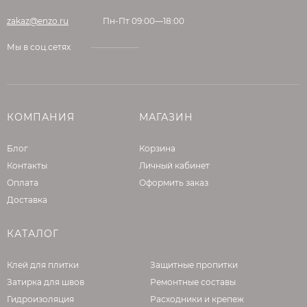
После этого изделия перемещаются в
специальную камеру выдержки с высокой
zakaz@enzo.ru
Пн-Пт 09:00—18:00
температурой и влажностью – это
Мы в соц.сетях
обеспечивает идеальные условия для
созревания бетона. (сложный
технологический процесс, требующий
профессионального оборудования)
КОМПАНИЯ
МАГАЗИН
Вибропрессование бывает однослойным и
двуслойным.
Блог
Корзина
Контакты
Личный кабинет
Однослойное прессование можно
Оплата
Оформить заказ
использовать, если внешний вид плитки
Доставка
совсем не важен, ведь щебень всегда будет
виден на лицевой поверхности.
КАТАЛОГ
При двуслойном формовании в бетон для
лицевого (верхнего) слоя вместо щебня
Клей для плитки
Защитные пропитки
добавляется специальный песок, поэтому
Затирка для швов
Ремонтные составы
эстетика здесь всегда на высоте. Основной
Гидроизоляция
Расходники и крепеж