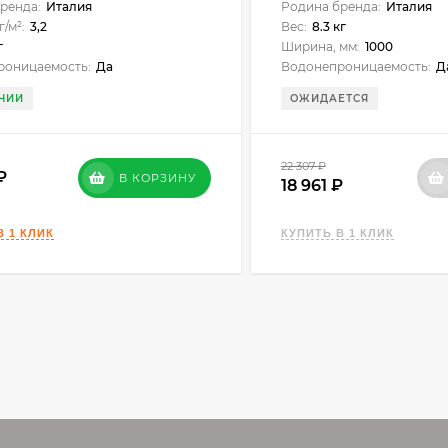
ренда:
Италия
Родина бренда:
Италия
г/м²:
3,2
Вес:
8.3 кг
г
Ширина, мм:
1000
роницаемость:
Да
Водонепроницаемость:
Д
ЧИИ
ОЖИДАЕТСЯ
22 307
₽
В КОРЗИНУ
18 961