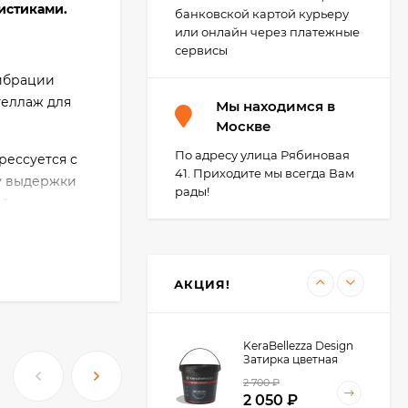
истиками.
700
₽
затирки
банковской картой курьеру
525
₽
или онлайн через платежные
сервисы
вибрации
Kerabellezza Губка из
теллаж для
Мы находимся в
фиброволокна для
уборки эпоксидной
Москве
300
₽
затирки
210
₽
По адресу улица Рябиновая
рессуется с
41. Приходите мы всегда Вам
у выдержки
рады!
ый
KeraBellezza Design
Затирка цветная
эпоксидная 0,33 кг.
1 285
₽
990
₽
АКЦИЯ!
да будет
KeraBellezza Design
есок,
Затирка цветная
эпоксидная 1 кг.
2 700
₽
2 050
₽