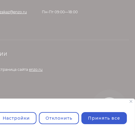
Затирка цветная
эпоксидная 0,33 кг.
1 285
₽
zakaz@enzo.ru
Пн-Пт 09:00—18:00
990
₽
KeraBellezza Design
Затирка цветная
эпоксидная 1 кг.
2 700
₽
НИИ
2 050
₽
страница сайта
enzo.ru
KeraBellezza Design
Затирка цветная
эпоксидная 2 кг.
4 755
₽
3 700
₽
Настройки
Отклонить
Принять все
Litokol 946 GR
Шпатель резиновый
для эпоксидной
868
₽