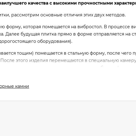
аилучшего качества с высокими прочностными характер
тки, рассмотрим основные отличия этих двух методов.
ую форму, которая помещается на вибростол. В процессе 
уха. Далее будущая плитка прямо в форме отправляется на с
дорогостоящего оборудования).
вается тощим) помещается в стальную форму, после чего п
После этого изделия перемещаются в специальную камер
ечивает идеальные условия для созревания бетона (сложн
льного оборудования).
юрные камни
йным.
ли внешний вид плитки совсем не важен, ведь щебень всег
(верхнего) слоя вместо щебня добавляется специальный п
й слой при этом не окрашивается.