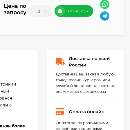
Цена по
-
+
В КОРЗИНУ
запросу
Доставка по всей
России
Доставим Ваш заказ в любую
точку России курьером или
стойкий
службой доставки, так же есть
вный
возможность самовывоза
новная
или с
Оплата онлайн
Kerabellezza Губка
Оплата заказ различными
целлюлозная для
я как более
способами: наличными,
уборки эпоксидной