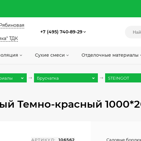
. Рябиновая
+7 (495) 740-89-29
ика" ТДК
золяция
Сухие смеси
Отделочные материалы
риалы
Брусчатка
STEINGOT
ый Темно-красный 1000*2
АРТИКУЛ:
106562
Садовые бордюр