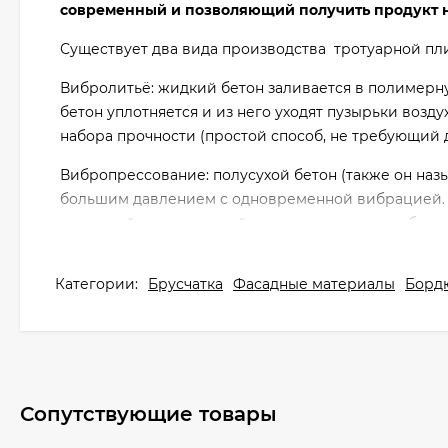
современный и позволяющий получить продукт н
Существует два вида производства тротуарной пли
Вибролитьё: жидкий бетон заливается в полимерн
бетон уплотняется и из него уходят пузырьки возд
набора прочности (простой способ, не требующий 
Вибропрессование: полусухой бетон (также он назы
большим давлением с одновременной вибрацией. 
с высокой температурой и влажностью – это обесп
технологический процесс, требующий профессиона
Категории:
Брусчатка
Фасадные материалы
Борд
Вибропрессование бывает однослойным и двусло
Однослойное прессование можно использовать, ес
виден на лицевой поверхности.
При двуслойном формовании в бетон для лицевого 
Сопутствующие товары
поэтому эстетика здесь всегда на высоте. Основно