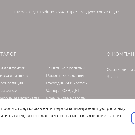
г. Москва, ул. Рябиновая 40 стр. 5 "Воздухотехника" ТДК
АТАЛОГ
О КОМПА
й для плитки
Защитные пропитки
Официальная 
ирка для швов
Ремонтные составы
© 2026
дроизоляция
Расходники и крепеж
хие смеси
Фанера, OSB, ДВП
делочные материалы
Клей, жидкие гвозди
садные материалы
Оборудование
т просмотра, показывать персонализированную рекламу
нтовки и латексы
инять все», вы соглашаетесь на использование наших