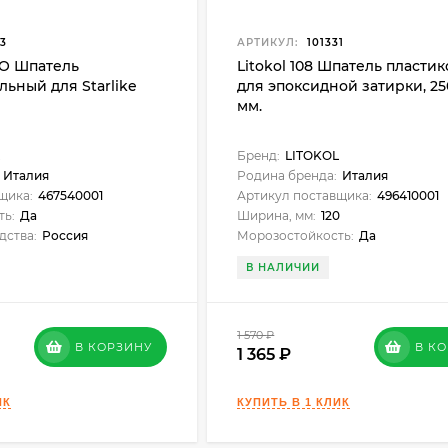
3
АРТИКУЛ:
101331
PRO Шпатель
Litokol 108 Шпатель пласти
ьный для Starlike
для эпоксидной затирки, 25
мм.
Бренд:
LITOKOL
Италия
Родина бренда:
Италия
щика:
467540001
Артикул поставщика:
496410001
ть:
Да
Ширина, мм:
120
дства:
Россия
Морозостойкость:
Да
В НАЛИЧИИ
1 570
₽
В КОРЗИНУ
В К
1 365