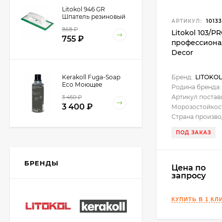
Litokol 946 GR
Шпатель резиновый
АРТИКУЛ:
10133
для эпоксидной
868
₽
затирки, 260х110 мм.
Litokol 103/
755
₽
профессионал
Decor
Kerakoll Fuga-Soap
Бренд:
LITOKOL
Eco Моющее
Родина бренда:
средство 1 л.
Артикул постав
3 450
₽
3 400
₽
Морозостойкос
Страна произво
ПОД ЗАКАЗ
Kerakoll SILICONE
COLOR Герметик,
Затирка (50 цветов
БРЕНДЫ
Цена по
2 850
₽
Design) 310 мл.
запросу
Kerabellezza Губка
целлюлозная для