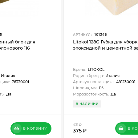
5
АРТИКУЛ:
101348
менный блок для
Litokol 128G Губка для убор
лонового 116
эпоксидной и цементной з
Бренд:
LITOKOL
Италия
Родина бренда:
Италия
щика:
76330001
Артикул поставщика:
481230001
0
Ширина, мм:
115
ть:
Да
Морозостойкость:
Да
В НАЛИЧИИ
431
₽
В КОРЗИНУ
В К
375