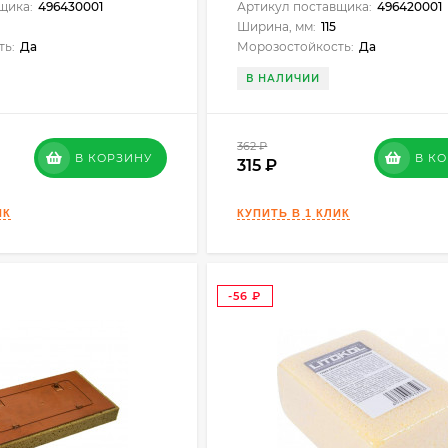
щика:
496430001
Артикул поставщика:
496420001
Ширина, мм:
115
ть:
Да
Морозостойкость:
Да
В НАЛИЧИИ
362
₽
В КОРЗИНУ
В К
315
-56
₽