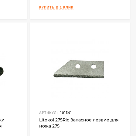
АРТИКУЛ:
101341
ки
Litokol 275Ric Запасное лезвие для
я
ножа 275