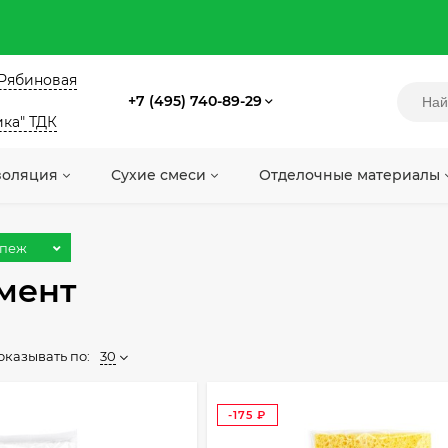
. Рябиновая
+7 (495) 740-89-29
ика" ТДК
золяция
Сухие смеси
Отделочные материалы
епеж
мент
Начните раб
Начните раб
оказывать по:
30
-175
₽