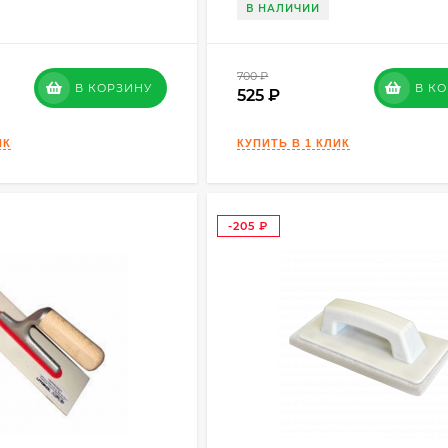
В НАЛИЧИИ
700
₽
В КОРЗИНУ
В К
525
-205
₽