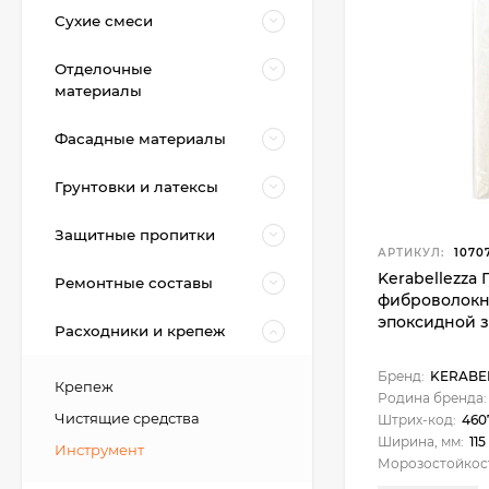
Сухие смеси
Отделочные
материалы
Фасадные материалы
Грунтовки и латексы
Защитные пропитки
АРТИКУЛ:
1070
Kerabellezza 
Ремонтные составы
фиброволокн
эпоксидной 
Расходники и крепеж
Бренд:
KERABE
Крепеж
Родина бренда:
Kerabellezza Губка из
фиброволокна для
Чистящие средства
Штрих-код:
460
уборки эпоксидной
Ширина, мм:
115
300
₽
Инструмент
затирки
210
₽
Морозостойкос