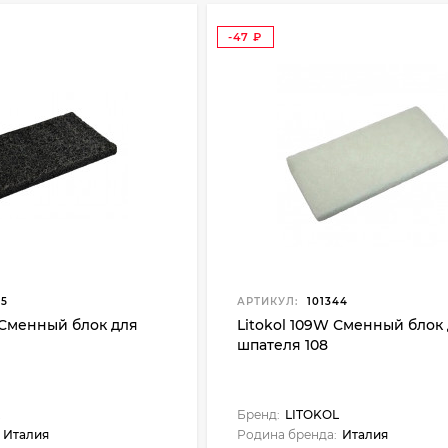
-47
₽
45
АРТИКУЛ:
101344
L Сменный блок для
Litokol 109W Сменный блок
шпателя 108
Бренд:
LITOKOL
Италия
Родина бренда:
Италия