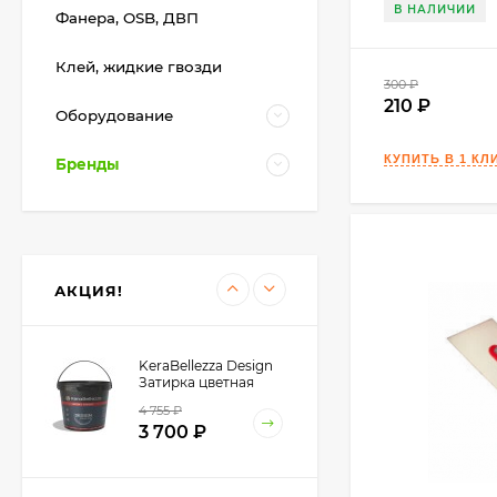
В НАЛИЧИИ
Фанера, OSB, ДВП
KeraBellezza Design
Клей, жидкие гвозди
Затирка цветная
300
₽
эпоксидная 0,33 кг.
210
1 285
₽
Оборудование
990
₽
Бренды
Kerakoll Fugabella
Color
Полимерцементная
4 550
₽
затирка 3 кг.
3 200
₽
АКЦИЯ!
KeraBellezza Design
Затирка цветная
эпоксидная 2 кг.
4 755
₽
3 700
₽