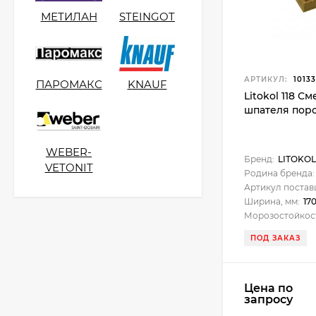
МЕТИЛАН
STEINGOT
АРТИКУЛ:
10133
ПАРОМАКС
KNAUF
Litokol 118 С
шпателя поро
WEBER-
Бренд:
LITOKOL
VETONIT
Родина бренда:
Артикул постав
Ширина, мм:
17
Морозостойкос
ПОД ЗАКАЗ
Цена по
запросу