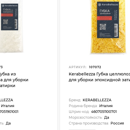
73
АРТИКУЛ:
107072
Губка из
Kerabellezza Губка целлюло
а для уборки
для уборки эпоксидной зат
затирки
LLEZZA
Бренд:
KERABELLEZZA
Италия
Родина бренда:
Италия
7051901001
Штрих-код:
4607051100701
Морозостойкость:
Да
ть:
Да
Страна производства:
Россия