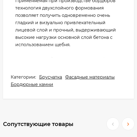
Применяемая при производстве бордюров
технология двухслойного формования
позволяет получить одновременно очень
гладкий и визуально привлекательный
лицевой слой и прочный, выдерживающий
высокие нагрузки основной слой бетона с
использованием щебня.
Производство бордюрного камня Steingot
(Штейнгот) Бордюр Дорожный использует
метод вибропрессования как более
Категории:
Брусчатка
Фасадные материалы
современный и позволяющий получить
Бордюрные камни
продукт наилучшего качества с высокими
прочностными характеристиками.
Существует два вида производства
тротуарной плитки, рассмотрим основные
отличия этих двух методов.
Сопутствующие товары
Вибролитьё: жидкий бетон заливается в