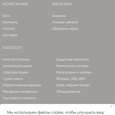
высоты камня, поэтому сделать скол до
КОМПАНИЯ
МАГАЗИН
основного слоя будет затруднительно: такой
силы удар скорее расколет камень целиком.
Блог
Корзина
Контакты
Личный кабинет
верхний слой – окрашенный в массе бетон, а
Оплата
Оформить заказ
не тонкий слой краски.
Доставка
верхний слой – одно целое с основным слоем
и их невозможно отделить друг от друга.
КАТАЛОГ
Также у полного прокраса есть существенный
недостаток: такая плитка будет намного
Клей для плитки
Защитные пропитки
дороже из-за большего количества
Затирка для швов
Ремонтные составы
красящего пигмента. При этом после укладки
Гидроизоляция
Расходники и крепеж
уже невозможно будет определить,
Сухие смеси
Фанера, OSB, ДВП
полностью прокрашены камни или нет, а
Отделочные материалы
Клей, жидкие гвозди
подземных обитателей вашего участка этот
Фасадные материалы
Оборудование
вопрос тем более не волнует.
Грунтовки и латексы
95% всей вибролитой плитки производится
на мелких кустарных предприятиях,
Мы используем файлы cookie, чтобы улучшить ваш