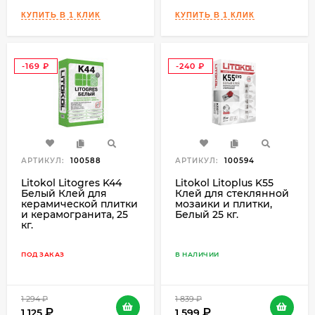
-169
-240
₽
₽
АРТИКУЛ:
100588
АРТИКУЛ:
100594
Litokol Litogres K44
Litokol Litoplus K55
Белый Клей для
Клей для стеклянной
керамической плитки
мозаики и плитки,
и керамогранита, 25
Белый 25 кг.
кг.
ПОД ЗАКАЗ
В НАЛИЧИИ
1 294
₽
1 839
₽
1 125
1 599