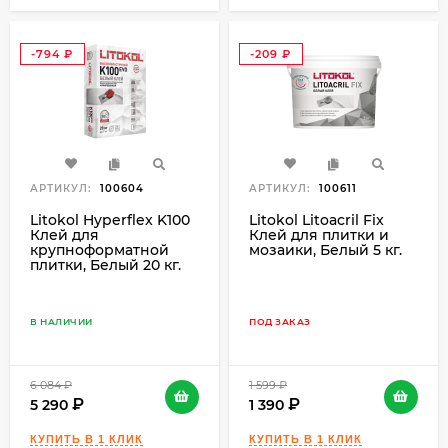
-794
-209
₽
₽
АРТИКУЛ:
100604
АРТИКУЛ:
100611
Litokol Hyperflex K100
Litokol Litoacril Fix
Клей для
Клей для плитки и
крупноформатной
мозаики, Белый 5 кг.
плитки, Белый 20 кг.
В НАЛИЧИИ
ПОД ЗАКАЗ
6 084
₽
1 599
₽
5 290
1 390