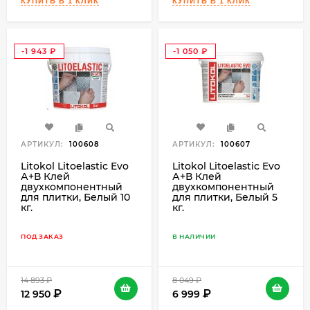
-1 943
-1 050
₽
₽
АРТИКУЛ:
100608
АРТИКУЛ:
100607
Litokol Litoelastic Evo
Litokol Litoelastic Evo
А+В Клей
А+В Клей
двухкомпонентный
двухкомпонентный
для плитки, Белый 10
для плитки, Белый 5
кг.
кг.
ПОД ЗАКАЗ
В НАЛИЧИИ
14 893
₽
8 049
₽
12 950
6 999