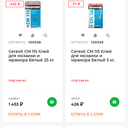
-242
-71
₽
₽
АРТИКУЛ:
100058
АРТИКУЛ:
100059
Ceresit CM 115 Клей
Ceresit CM 115 Клей
для мозаики и
для мозаики и
мрамора Белый 25 кг.
мрамора Белый 5 кг.
ПОД ЗАКАЗ
ПОД ЗАКАЗ
1 695
₽
497
₽
1 453
426