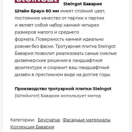
Steingot Бавария
Штайн Браун 60 мм
имеет стойкий цвет,
постоянное качество от партии к партии
и являет собой набор камней четырех
размеров малого и среднего
формата. Поверхность камней идеально
ровная без фаски. Тротуарная плитка Steingot
Бавария позволит реализовать самые смелые
дизайнерские решения в ландшафтной
архитектуре и сохранит ваш ландшафтный
дизайн в престижном виде на долгие годы.
Производство тротуарной плитки Steingot
(Штейнгот) Бавария использует метод
вибропрессования как более современный
и позволяющий получить продукт
наилучшего качества с высокими
Категории:
Брусчатка
Фасадные материалы
прочностными характеристиками.
Коллекция Бавария