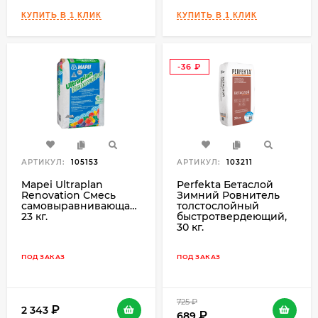
-36
₽
АРТИКУЛ:
105153
АРТИКУЛ:
103211
Mapei Ultraplan
Perfekta Бетаслой
Renovation Смесь
Зимний Ровнитель
самовыравнивающаяся
толстослойный
23 кг.
быстротвердеющий,
30 кг.
ПОД ЗАКАЗ
ПОД ЗАКАЗ
725
₽
2 343
689