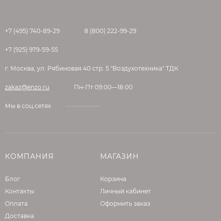
для обустройства стяжки толщиной до 8 см.
Преимущества составов для
+7 (495) 740-89-29
8 (800) 222-99-29
стяжки полов
+7 (925) 979-59-55
Если говорить о плюсах смесей для стяжки полов, то к
г. Москва, ул. Рябиновая 40 стр. 5 "Воздухотехника" ТДК
ним можно отнести:
zakaz@enzo.ru
Пн-Пт 09:00—18:00
правильное соотношение компонентов;
Мы в соц.сетях
наличие в составе модификаторов, которые
улучшают эксплуатационные характеристики;
минимальный вес, если сравнивать с бетонными
смесями, что ускоряет и упрощает работы,
снижает транспортные расходы, уменьшает
КОМПАНИЯ
МАГАЗИН
нагрузку на основание;
не нужно применять специальные инструменты
Блог
Корзина
для растворения смеси для стяжки пола;
Контакты
Личный кабинет
можно сделать стяжку любой толщины, в
Оплата
Оформить заказ
зависимости от состава смеси;
Доставка
материал может использоваться в разных