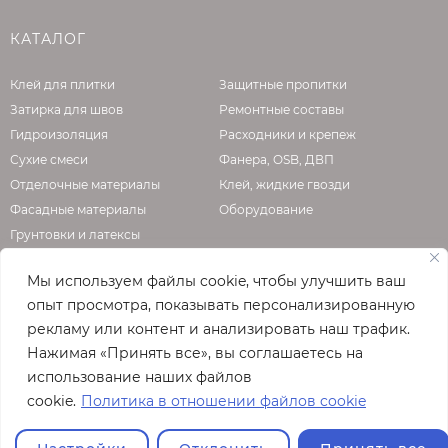
условиях и помещениях;
совместим с разными видами финишей;
КАТАЛОГ
минимум времени на застывание материала;
приемлемая стоимость состава.
Клей для плитки
Защитные пропитки
Затирка для швов
Ремонтные составы
Типы и особенности
Гидроизоляция
Расходники и крепеж
Сухие смеси
Фанера, OSB, ДВП
Для того, чтобы сделать стяжку пола в конкретном
Отделочные материалы
Клей, жидкие гвозди
помещении, нужно подобрать соответствующий тип
Фасадные материалы
Оборудование
материала. При этом важно соблюдать инструкцию
Грунтовки и латексы
производителя, иначе никто не может гарантировать
результат. На данный момент в магазине можно
Мы используем файлы cookie, чтобы улучшить ваш
заказать стяжку, созданную на основе:
опыт просмотра, показывать персонализированную
О КОМПАНИИ
Цемента. Цементный состав для стяжки полов
рекламу или контент и анализировать наш трафик.
можно использовать при перепадах высот
Нажимая «Принять все», вы соглашаетесь на
Официальная страница сайта
enzo.ru
покрытия до 5 см. В зависимости от будущих
использование наших файлов
© 2026
характеристик пола состав смесей может
cookie.
Политика в отношении файлов cookie
дополняться минеральными и полимерными
Полная версия сайта
модификаторами, из-за чего цементно-