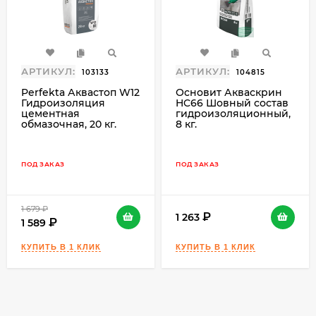
наилучшего качества с высокими
прочностными характеристиками.
Существует два вида производства
тротуарной плитки, рассмотрим основные
АРТИКУЛ:
АРТИКУЛ:
103133
104815
отличия этих двух методов.
Perfekta Аквастоп W12
Основит Акваскрин
Гидроизоляция
HC66 Шовный состав
Вибролитьё: жидкий бетон заливается в
цементная
гидроизоляционный,
обмазочная, 20 кг.
полимерную форму, которая помещается на
8 кг.
вибростол. В процессе вибрации бетон
уплотняется и из него уходят пузырьки
ПОД ЗАКАЗ
ПОД ЗАКАЗ
воздуха. Далее будущая плитка прямо в
форме отправляется на стеллаж для набора
прочности (простой способ, не требующий
1 679
₽
1 263
1 589
дорогостоящего оборудования).
Вибропрессование: полусухой бетон (также
он называется тощим) помещается в стальную
форму, после чего прессуется с большим
давлением с одновременной вибрацией.