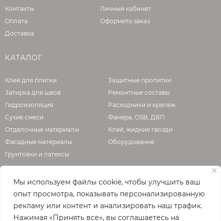
слой при этом не окрашивается.
Контакты
Личный кабинет
Оплата
Оформить заказ
Есть мнение, что плитка должна быть
Доставка
окрашена полностью по всей толщине и, если
случится скол, то он будет не слишком
КАТАЛОГ
заметен. На самом деле это заблуждение –
толщина лицевого слоя равна 10% от всей
Клей для плитки
Защитные пропитки
высоты камня, поэтому сделать скол до
Затирка для швов
Ремонтные составы
основного слоя будет затруднительно: такой
Гидроизоляция
Расходники и крепеж
силы удар скорее расколет камень целиком.
Сухие смеси
Фанера, OSB, ДВП
верхний слой – окрашенный в массе бетон, а
Отделочные материалы
Клей, жидкие гвозди
не тонкий слой краски.
Фасадные материалы
Оборудование
верхний слой – одно целое с основным слоем
Грунтовки и латексы
и их невозможно отделить друг от друга.
Также у полного прокраса есть существенный
Мы используем файлы cookie, чтобы улучшить ваш
недостаток: такая плитка будет намного
О КОМПАНИИ
опыт просмотра, показывать персонализированную
дороже из-за большего количества
рекламу или контент и анализировать наш трафик.
красящего пигмента. При этом после укладки
Нажимая «Принять все», вы соглашаетесь на
Официальная страница сайта
enzo.ru