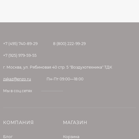
После этого изделия перемещаются в
специальную камеру выдержки с высокой
температурой и влажностью – это
обеспечивает идеальные условия для
созревания бетона (сложный
технологический процесс, требующий
+7 (495) 740-89-29
8 (800) 222-99-29
профессионального оборудования).
+7 (925) 979-59-55
Вибропрессование бывает однослойным и
двуслойным.
г. Москва, ул. Рябиновая 40 стр. 5 "Воздухотехника" ТДК
Однослойное прессование можно
zakaz@enzo.ru
Пн-Пт 09:00—18:00
использовать, если внешний вид плитки
Мы в соц.сетях
совсем не важен, ведь щебень всегда будет
виден на лицевой поверхности.
При двуслойном формовании в бетон для
лицевого (верхнего) слоя вместо щебня
КОМПАНИЯ
МАГАЗИН
добавляется специальный песок, поэтому
эстетика здесь всегда на высоте. Основной
Блог
Корзина