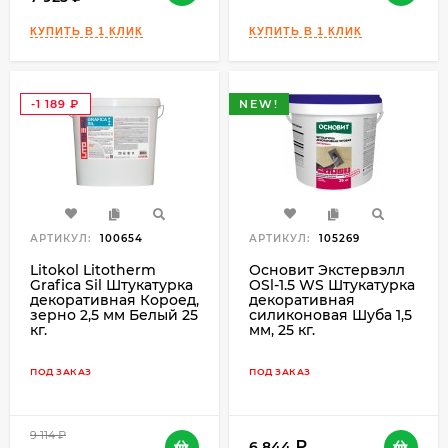
-1 189
NEW!
₽
АРТИКУЛ:
100654
АРТИКУЛ:
105269
Litokol Litotherm
Основит Экстервэлл
Grafica Sil Штукатурка
OSl-1.5 WS Штукатурка
декоративная Короед,
декоративная
зерно 2,5 мм Белый 25
силиконовая Шуба 1,5
кг.
мм, 25 кг.
ПОД ЗАКАЗ
ПОД ЗАКАЗ
9 114
₽
6 844