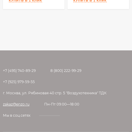
полимеров Idrostop Mastic. Idrostop не
содержит бентонита.
Основные преимущества
товара:
высокопрочный
эластичный
водонепроницаемый
долговечный
+7 (495) 740-89-29
8 (800) 222-99-29
атмосферо- и озоностойкий
сохраняет свойства даже в агрессивной
+7 (925) 979-59-55
среде и морской воде.
г. Москва, ул. Рябиновая 40 стр. 5 "Воздухотехника" ТДК
Характеристики:
zakaz@enzo.ru
Пн-Пт 09:00—18:00
Форма: профиль
Мы в соц.сетях
Цвет: синий
Температура нанесения: от +5°С до +35°С
Твердость по Шору А: 25-35