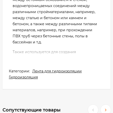
водонепроницаемых соединений между
различными стройматериалами, например,
между сталью и бетоном или камнем и
бетоном, а также между различными типами
материалов, например, при прохождении
ПВХ труб через бетонные стены, полы в
бассейнах и т.д.
Также используется для создания
водонепроницаемых рабочих соединений в
тоннелях, дамбах, бассейнах, водохранилищах
(в том числе с питьевой водой) и
Категории:
Лента для гидроизоляции
гидротехнических сооружениях.
Гидроизоляция
Мапей Idrostop представляет собой мягкий
эластичный профиль на основе акриловых
полимеров, разработанный для создания
водонепроницаемых рабочих соединений в
Сопутствующие товары
строительстве с гидравлическим давлением