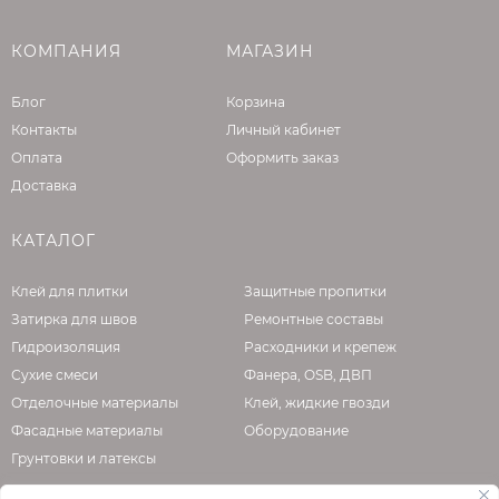
Расширение в воде (7 дней): 120%
Температура эксплуатации: от -40°С до
КОМПАНИЯ
МАГАЗИН
+90°С
Плотность: 1.3 кг/л
Блог
Корзина
Длина: 10 м
Контакты
Личный кабинет
Ширина: 20 мм
Оплата
Оформить заказ
Толщина: 10 мм
Доставка
КАТАЛОГ
Клей для плитки
Защитные пропитки
Затирка для швов
Ремонтные составы
Гидроизоляция
Расходники и крепеж
Сухие смеси
Фанера, OSB, ДВП
Отделочные материалы
Клей, жидкие гвозди
Фасадные материалы
Оборудование
Грунтовки и латексы