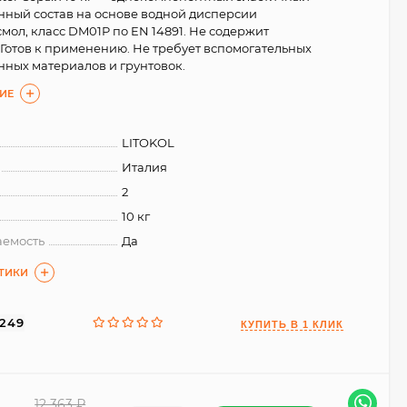
ный состав на основе водной дисперсии
мол, класс DM01P по EN 14891. Не содержит
 Готов к применению. Не требует вспомогательных
ных материалов и грунтовок.
ИЕ
LITOKOL
Италия
2
10 кг
емость
Да
СТИКИ
1249
12 363
₽