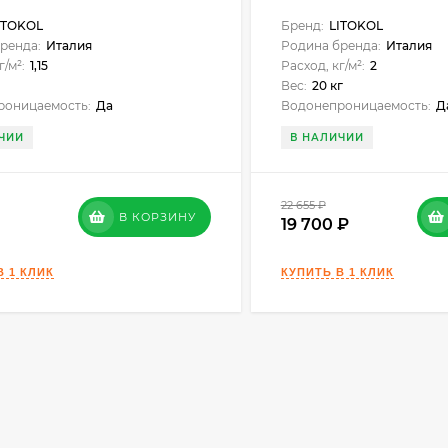
ITOKOL
Бренд:
LITOKOL
ренда:
Италия
Родина бренда:
Италия
г/м²:
1,15
Расход, кг/м²:
2
г
Вес:
20 кг
роницаемость:
Да
Водонепроницаемость:
Д
ЧИИ
В НАЛИЧИИ
22 655
₽
В КОРЗИНУ
19 700