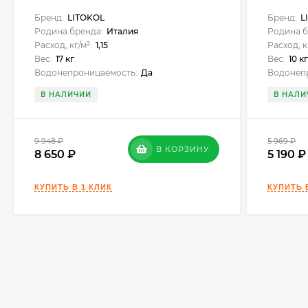
Бренд:
LITOKOL
Бренд:
L
Родина бренда:
Италия
Родина б
Расход, кг/м²:
1,15
Расход, к
Вес:
17 кг
Вес:
10 к
Водонепроницаемость:
Да
Водонеп
В НАЛИЧИИ
В НАЛИ
9 948
₽
5 969
₽
В КОРЗИНУ
8 650
5 190