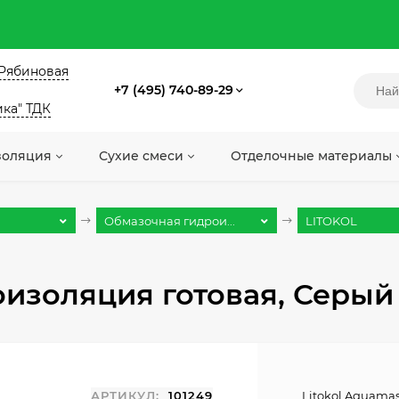
. Рябиновая
+7 (495) 740-89-29
ика" ТДК
золяция
Сухие смеси
Отделочные материалы
Обмазочная гидрои...
LITOKOL
оизоляция готовая, Серый 1
АРТИКУЛ:
101249
Litokol Aquama