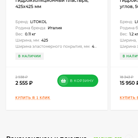
деревянные панели типа ОСБ.
Гидроизоляционный пластырь,
Гидрои
425х425 мм
углов, 5
При гидроизоляции фундаментов и подвалов, в слу
дренажи или выполнить гидроизоляцию с исполь
Бренд:
LITOKOL
Бренд:
L
Родина бренда:
Италия
Родина б
Вес:
0.11 кг
Вес:
1.2 к
Ширина, мм:
425
Ширина, 
Ширина эластомерного покрытия, мм:
425х425
Ширина э
В НАЛИЧИИ
В НАЛИ
2 938
₽
18 343
₽
В КОРЗИНУ
2 555
15 950