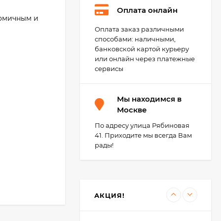
Оплата онлайн
номичным и
Kerakoll Fuga-Soap
Оплата заказ различными
Eco Моющее
способами: наличными,
средство 1 л.
3 450
₽
банковской картой курьеру
3 400
₽
или онлайн через платежные
сервисы
Kerabellezza Губка из
Мы находимся в
фиброволокна для
уборки эпоксидной
Москве
300
₽
затирки
210
₽
По адресу улица Рябиновая
41. Приходите мы всегда Вам
рады!
KeraBellezza Design
ний и
Затирка цветная
эпоксидная 0,33 кг.
огранита и
1 285
₽
990
₽
АКЦИЯ!