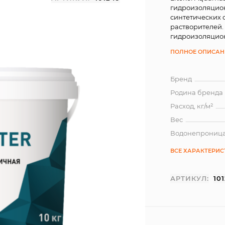
гидроизоляцион
синтетических с
растворителей.
гидроизоляцион
ПОЛНОЕ ОПИСАН
Бренд
Родина бренда
Расход, кг/м²
Вес
Водонепроница
ВСЕ ХАРАКТЕРИ
АРТИКУЛ:
10