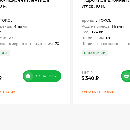
золяционная лента для
Гидроизоляционная л
0 м.
углов, 10 м.
чае наличия грунтовых вод, следует предварительно устан
зованием HIDROCEM.
ITOKOL
Бренд:
LITOKOL
ренда:
Италия
Родина бренда:
Италия
г
Вес:
0.24 кг
мм:
120
Ширина, мм:
120
ластомерного покрытия, мм:
70
Ширина эластомерного по
ЧИИ
В НАЛИЧИИ
3 841
₽
В КОРЗИНУ
3 340