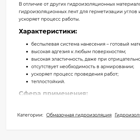
В отличие от других гидроизоляционных материало
гидроизоляционных лент для герметизации углов 
ускоряет процесс работы.
Характеристики:
беспылевая система нанесения – готовый мат
высокая адгезия к любым поверхностям;
высокая эластичность, даже при отрицательн
отсутствует необходимость в армировании;
ускоряет процесс проведения работ;
теплостойкий.
Сфера применения:
Литокол Aquamaster Серый 10 кг предназначен дл
снаружи зданий, с последующей укладкой по гидр
Категории:
Обмазочная гидроизоляция
Гидроизол
натурального камня.
Применяется для гидроизоляции: