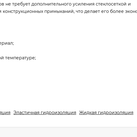
в не требует дополнительного усиления стеклосеткой и
и конструкционных примыканий, что делает его более эко
ериал;
ой температуре;
я гидроизоляции поверхностей стен и полов внутри помеще
оизоляционному слою мозаики, плитки из керамики, керам
яция
Эластичная гидроизоляция
Жидкая гидроизоляция