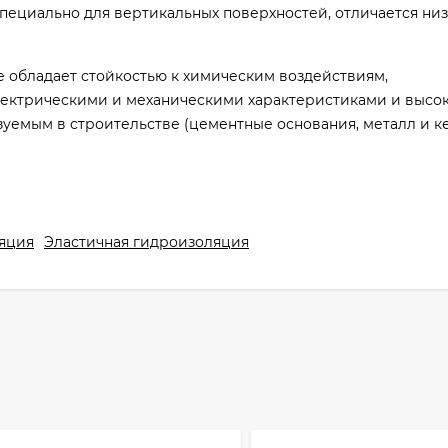
пециально для вертикальных поверхностей, отличается ни
 обладает стойкостью к химическим воздействиям,
ектрическими и механическими характеристиками и высо
зуемым в строительстве (цементные основания, металл и 
тупать к укладке настенных покрытий на цементный клей (G
 свежего Mapegum EPX - T, либо с применением эпоксидны
м покрытии должны быть заполнены эпоксидным составом, т
яция
Эластичная гидроизоляция
0°С