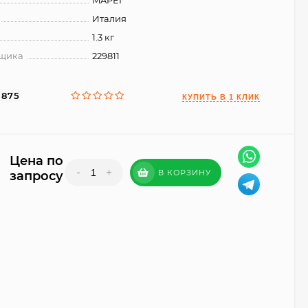
MAPEI
Италия
1.3 кг
вщика
229811
3875
Цена по
-
+
В КОРЗИНУ
запросу