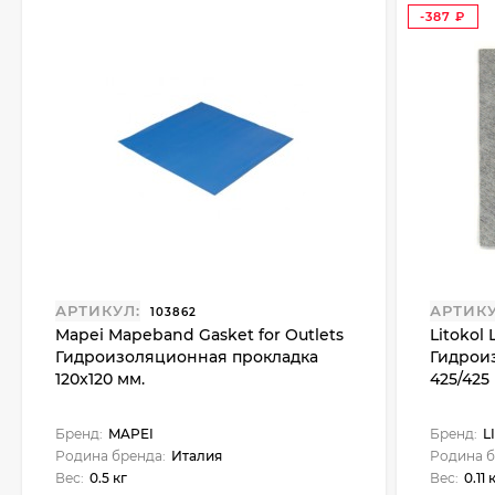
Окончательное схватывание: 9 ч
-387
₽
Легкий пешеходный трафик: 24 ч
Ввод в эксплуатацию: 3 суток
Расход: 1,4 - 1,5 кг/м2 Mapegum EPX-T на мм толщины
Хранение: 24 месяца
АРТИКУЛ:
АРТИКУ
103862
Mapei Mapeband Gasket for Outlets
Litokol
Гидроизоляционная прокладка
Гидрои
120x120 мм.
425/425
Бренд:
MAPEI
Бренд:
L
Родина бренда:
Италия
Родина б
Вес:
0.5 кг
Вес:
0.11 