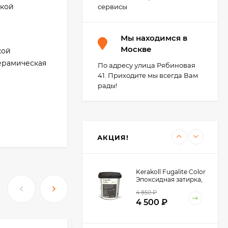
зкой
сервисы
Kerakoll Fuga-Soap
Мы находимся в
Eco Моющее
средство 1 л.
Москве
кой
3 450
₽
3 400
₽
керамическая
По адресу улица Рябиновая
41. Приходите мы всегда Вам
рады!
ranirapid
Kerakoll SILICONE
х клеев
COLOR Герметик,
Затирка (50 цветов
аким как
2 850
₽
Design) 310 мл.
АКЦИЯ!
Kerakoll Fugalite Color
Эпоксидная затирка,
1.5 кг.
4 850
₽
4 500
₽