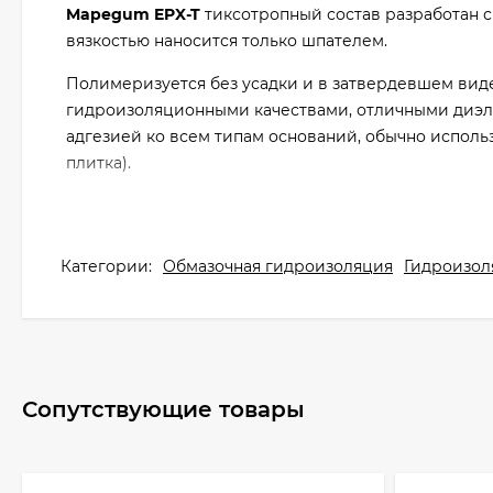
Mapegum EPX-T
тиксотропный состав разработан с
вязкостью наносится только шпателем.
Полимеризуется без усадки и в затвердевшем виде
гидроизоляционными качествами, отличными диэл
адгезией ко всем типам оснований, обычно исполь
плитка).
После полимеризации
Mapegum EPX-T
можно прис
или Elastorapid) после предварительной шлифовки
(Kerapoxy или Kerapoxy Adhesive). Швы в настенно
Категории:
Обмазочная гидроизоляция
Гидроизол
Kerapoxy, Kerapoxy CQ или Kerapoxy Design.
Технические характеристики:
Жизнеспособность смеси: 30-40 минут
Сопутствующие товары
Температурный диапазон нанесения: от +10°С до +3
Начальное схватывание: 8 ч