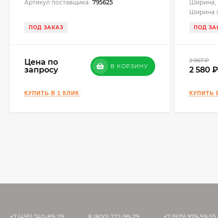
Артикул поставщика:
795625
Ширина, 
Ширина э
ПОД ЗАКАЗ
ПОД ЗА
2 967
₽
Цена по
В КОРЗИНУ
запросу
2 580
+7 (495) 740-89-29
8 (800) 222-99-29
+7 (925) 979-59-55