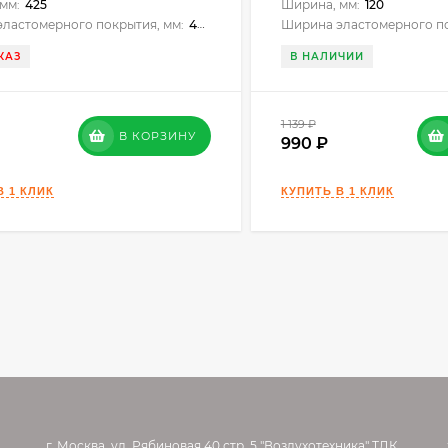
мм:
425
Ширина, мм:
120
ластомерного покрытия, мм:
425
Ширина эластомерного по
КАЗ
В НАЛИЧИИ
1 139
₽
В КОРЗИНУ
990
г. Москва, ул. Рябиновая 40 стр. 5 "Воздухотехника" ТДК