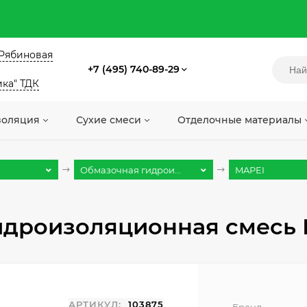
. Рябиновая
+7 (495) 740-89-29
ика" ТДК
золяция
Сухие смеси
Отделочные материалы
Обмазочная гидрои...
MAPEI
дроизоляционная смесь Ко
АРТИКУЛ:
103875