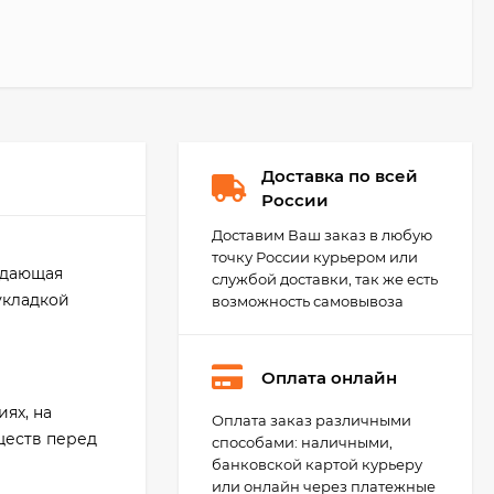
Доставка по всей
России
Доставим Ваш заказ в любую
точку России курьером или
здающая
службой доставки, так же есть
укладкой
возможность самовывоза
Оплата онлайн
ях, на
KeraBellezza Design
Оплата заказ различными
Затирка цветная
ществ перед
способами: наличными,
эпоксидная 2 кг.
4 755
₽
банковской картой курьеру
3 700
₽
или онлайн через платежные