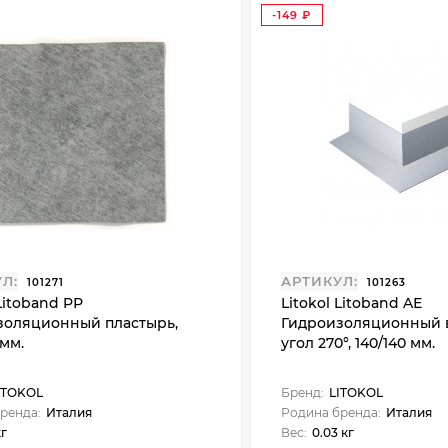
-149
₽
Л:
АРТИКУЛ:
101271
101263
 Litoband PР
Litokol Litoband AЕ
золяционный пластырь,
Гидроизоляционный
 мм.
угол 270°, 140/140 мм.
ITOKOL
Бренд:
LITOKOL
ренда:
Италия
Родина бренда:
Италия
кг
Вес:
0.03 кг