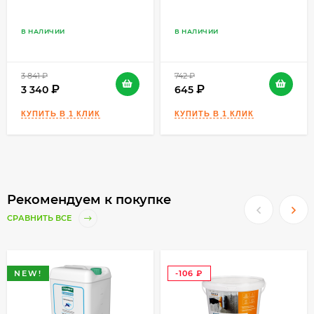
•
Влагостойкий и невлагостойкий
В НАЛИЧИИ
В НАЛИЧИИ
гипсокартон.
ВИДЫ ОБЛИЦОВКИ
3 841
₽
742
₽
3 340
645
Керамическая плитка, керамогранит,
натуральный и искусственный камень любого
формата и веса.
Ключевые свойства
•
Контроль трещин. Позволяет перекрывать
трещины в основании (до 3 мм), выполняя
Рекомендуем к покупке
функции противотрещинной
СРАВНИТЬ ВСЕ
мембраны и разделительного элемента,
который предотвращает распространение
NEW!
трещин с основания на напольное
-106
₽
покрытие.