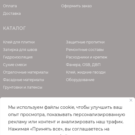
оснований на цементной основе не должна
Оплата
Оформить заказ
превышать 3 %, ангидридных и гипсовых
Доставка
оснований — 0,5 %. Основания должны быть
прочными, ровными и обладать достаточными
КАТАЛОГ
несущими способностями. Перепад уровней
не должен превышать 3 мм.
Клей для плитки
Защитные пропитки
Затирка для швов
Ремонтные составы
Внимание! Ангидридные, гипсовые и
Гидроизоляция
Расходники и крепеж
сильновпитывающие цементные основания
Сухие смеси
Фанера, OSB, ДВП
для уменьшения влагопоглощения основания
Отделочные материалы
Клей, жидкие гвозди
и увеличения адгезии необходимо
Фасадные материалы
Оборудование
обработать грунтовкой. При необходимости
Грунтовки и латексы
нанести грунтовку повторно. Укладку плитки
можно начинать после полного высыхания
грунтовки.
Мы используем файлы cookie, чтобы улучшить ваш
О КОМПАНИИ
опыт просмотра, показывать персонализированную
УКЛАДКА
рекламу или контент и анализировать наш трафик.
Ножницами или ножом нарезать рулон
Официальная страница сайта
enzo.ru
Нажимая «Принять все», вы соглашаетесь на
KERABELLEZZA MPS-35 на полотна
© 2026