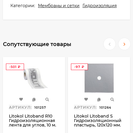
Категории:
Мембраны и сетки
Гидроизоляция
учреждения, подсобные помещения);
•
материал применим для перекрытия
трещин или швов, подверженных
вертикальным деформациям. Не
использовать для перекрытия динамических
Сопутствующие товары
трещин в стадии расширения.
Основания
-501
-97
•
Бетон.
₽
₽
•
Цементные стяжки с системой «теплый пол».
•
Цементные штукатурки.
•
Ангидридные основания с системой «теплый
АРТИКУЛ:
АРТИКУЛ:
101257
101264
пол».
Litokol Litoband R10
Litokol Litoband S
Гидроизоляционная
Гидроизоляционный
•
Существующие плитки, мозаика, камень,
лента для углов, 10 м.
пластырь, 120х120 мм.
агломератные полы.