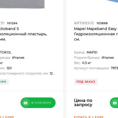
Л:
АРТИКУЛ:
101264
103869
Litoband S
Mapei Mapeband Easy 
золяционный пластырь,
Гидроизоляционная п
 мм.
см.
ITOKOL
Бренд:
MAPEI
ренда:
Италия
Родина бренда:
Италия
 кг
Вес:
0.5 кг
мм:
120
Артикул поставщика:
7973
ластомерного покрытия, мм:
120х120
ЧИИ
ПОД ЗАКАЗ
Цена по
В КОРЗИНУ
запросу