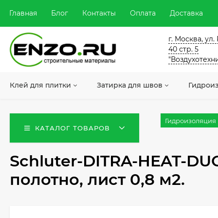
Главная
Блог
Контакты
Оплата
Доставка
г. Москва, ул
40 стр. 5
"Воздухотехн
Клей для плитки
Затирка для швов
Гидрои
Гидроизоляция
КАТАЛОГ ТОВАРОВ
Schluter-DITRA-HEAT-D
полотно, лист 0,8 м2.