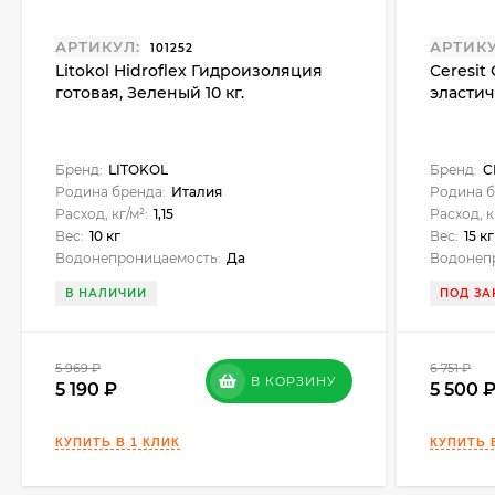
АРТИКУЛ:
АРТИКУ
101252
Litokol Hidroflex Гидроизоляция
Ceresit
готовая, Зеленый 10 кг.
эластич
Бренд:
LITOKOL
Бренд:
C
Родина бренда:
Италия
Родина б
Расход, кг/м²:
1,15
Расход, к
Вес:
10 кг
Вес:
15 кг
Водонепроницаемость:
Да
Водонеп
В НАЛИЧИИ
ПОД ЗА
5 969
₽
6 751
₽
В КОРЗИНУ
5 190
5 500