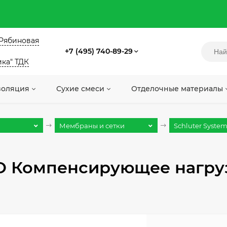
. Рябиновая
+7 (495) 740-89-29
ика" ТДК
золяция
Сухие смеси
Отделочные материалы
Мембраны и сетки
Schluter System
UO Компенсирующее нагр