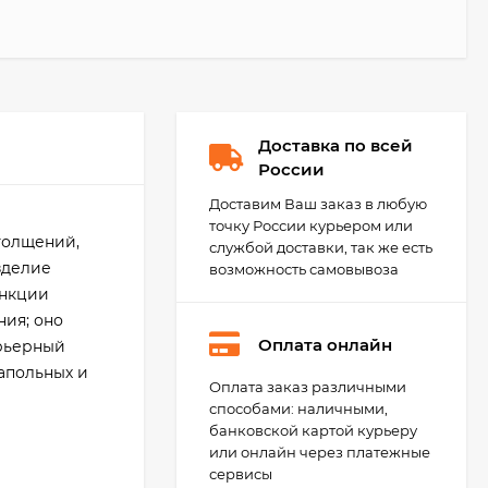
Доставка по всей
России
Доставим Ваш заказ в любую
точку России курьером или
толщений,
службой доставки, так же есть
зделие
возможность самовывоза
ункции
ия; оно
Оплата онлайн
арьерный
апольных и
Litokol Starlike Evo
Оплата заказ различными
Эпоксидная затирка
способами: наличными,
1-15 мм, 5 кг.
9 948
₽
банковской картой курьеру
8 650
₽
или онлайн через платежные
сервисы