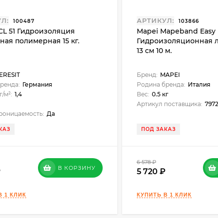
Л:
АРТИКУЛ:
100487
103866
 CL 51 Гидроизоляция
Mapei Mapeband Easy
ная полимерная 15 кг.
Гидроизоляционная 
13 см 10 м.
ERESIT
Бренд:
MAPEI
ренда:
Германия
Родина бренда:
Италия
г/м²:
1,4
Вес:
0.5 кг
Артикул поставщика:
797
роницаемость:
Да
КАЗ
ПОД ЗАКАЗ
6 578
₽
В КОРЗИНУ
5 720