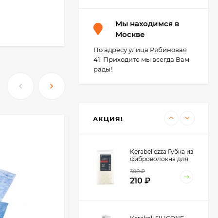
Kerakoll Fugabella
Мы находимся в
Color
Полимерцементная
Москве
4 550
₽
затирка 3 кг.
3 200
₽
По адресу улица Рябиновая
41. Приходите мы всегда Вам
рады!
TLS-Profi Подкова
для плитки 1 мм 100
шт. (TLSZA162022)
270
₽
АКЦИЯ!
-2 714
₽
Kerabellezza Губка из
фиброволокна для
уборки эпоксидной
300
₽
затирки
210
₽