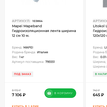
АРТИКУЛ:
АРТИКУ
103864
Mapei Mapeband
Litokol 
Гидроизоляционная лента ширина
Гидрои
12 см 10 м.
120х120
Бренд:
MAPEI
Бренд:
L
Родина бренда:
Италия
Родина б
Вес:
1 кг
Вес:
0.01
Артикул поставщика:
795551
Ширина, 
Ширина э
ПОД ЗАКАЗ
В НАЛИ
8 172
₽
742
₽
В КОРЗИНУ
7 106
645