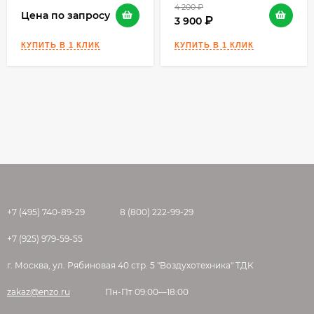
4 200
₽
Цена по запросу
3 900
+7 (495) 740-89-29
8 (800) 222-99-29
+7 (925) 979-59-55
г. Москва, ул. Рябиновая 40 стр. 5 "Воздухотехника" ТДК
zakaz@enzo.ru
Пн-Пт 09:00—18:00