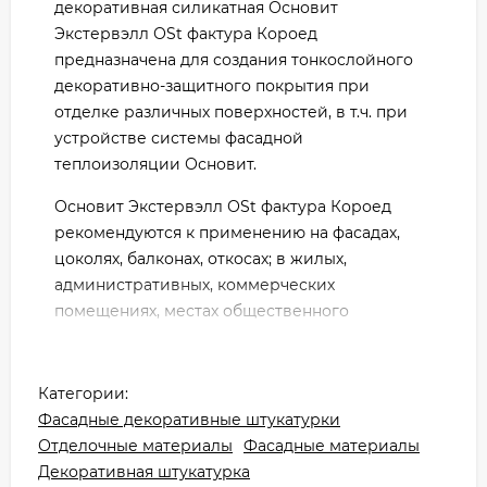
декоративная силикатная Основит
Экстервэлл ОSt фактура Короед
предназначена для создания тонкослойного
декоративно-защитного покрытия при
отделке различных поверхностей, в т.ч. при
устройстве системы фасадной
теплоизоляции Основит.
Основит Экстервэлл ОSt фактура Короед
рекомендуются к применению на фасадах,
цоколях, балконах, откосах; в жилых,
административных, коммерческих
помещениях, местах общественного
пользования. Для создания покрытия на
коттеджах, высотных жилых зданиях,
сооружениях социального и коммерческого
Категории:
назначения. Выпускается в виде базы под
Фасадные декоративные штукатурки
колеровку и может быть колерована в
Отделочные материалы
Фасадные материалы
соответствии с колеровочной системой
Декоративная штукатурка