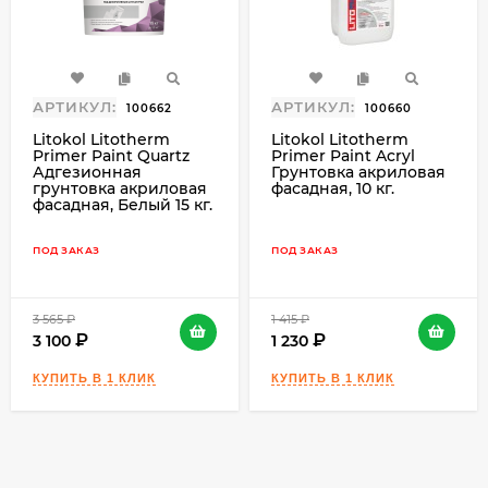
оказывать влияние выбранное
водозатворение, способ и интервал времени,
условия твердения раствора, а так же
применяемый инструмент (не должен
содержать тёмных металлов и химических
АРТИКУЛ:
АРТИКУЛ:
100662
100660
компонентов).
Litokol Litotherm
Litokol Litotherm
Primer Paint Quartz
Primer Paint Acryl
Адгезионная
Грунтовка акриловая
Заявленный цвет достигается только после
грунтовка акриловая
фасадная, 10 кг.
полного высыхания раствора.
фасадная, Белый 15 кг.
ПОД ЗАКАЗ
ПОД ЗАКАЗ
3 565
₽
1 415
₽
3 100
1 230