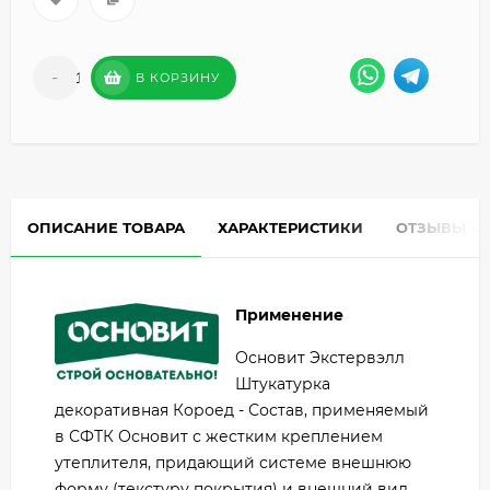
-
+
В КОРЗИНУ
ОПИСАНИЕ ТОВАРА
ХАРАКТЕРИСТИКИ
ОТЗЫВЫ
0
Применение
Основит Экстервэлл
Штукатурка
декоративная Короед - Состав, применяемый
в СФТК Основит с жестким креплением
утеплителя, придающий системе внешнюю
форму (текстуру покрытия) и внешний вид