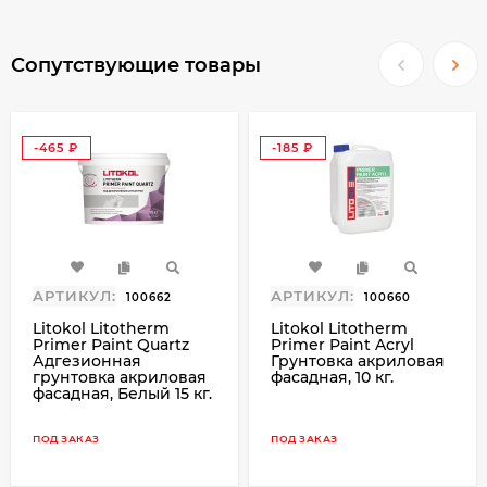
позволяет «дышать» стенам, обеспечивая
свободный проход пара через стену без ее
увлажнения.
Сопутствующие товары
Рекомендуемые основания
Бетонные, кирпичные, пено- и газобетонные
-465
-185
основания, цементные и цементно-
₽
₽
известковые штукатурки, ГКЛ, ГВЛ.
ВНИМАНИЕ!
Визуализация цвета по-разному может
АРТИКУЛ:
АРТИКУЛ:
100662
100660
восприниматься в зависимости от степени
Litokol Litotherm
Litokol Litotherm
освещённости, материала отделки, времени
Primer Paint Quartz
Primer Paint Acryl
суток и других условий. На цвет могут
Адгезионная
Грунтовка акриловая
грунтовка акриловая
фасадная, 10 кг.
оказывать влияние выбранное
фасадная, Белый 15 кг.
водозатворение, способ и интервал времени,
условия твердения раствора, а так же
ПОД ЗАКАЗ
ПОД ЗАКАЗ
применяемый инструмент (не должен