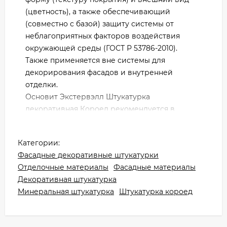
(цветность), а также обеспечивающий
(совместно с базой) защиту системы от
неблагоприятных факторов воздействия
окружающей среды (ГОСТ Р 53786-2010).
Также применяется вне системы для
декорирования фасадов и внутренней
отделки.
Основит Экстервэлл Штукатурка
декоративная Короед рекомендуется в
административных помещениях, культурно-
досуговых помещениях, бизнес-центрах,
Категории:
местах общего пользования, прихожих и
Фасадные декоративные штукатурки
вестибюлях.
Отделочные материалы
Фасадные материалы
Более мелкий размер зерна рекомендуется
Декоративная штукатурка
для работ внутри помещения. Грубое зерно
Минеральная штукатурка
Штукатурка короед
(от 2,0 мм) более выигрышно смотрится на
фасаде.
Высокая паропроницаемость материала