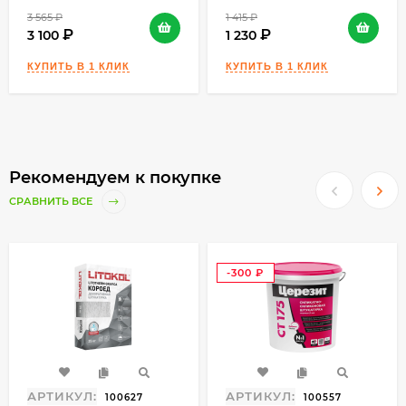
содержать тёмных металлов и химических
3 565
₽
1 415
₽
компонентов).
3 100
1 230
Заявленный цвет достигается только после
полного высыхания раствора.
Рекомендуем к покупке
СРАВНИТЬ ВСЕ
-300
₽
АРТИКУЛ:
АРТИКУЛ:
100627
100557