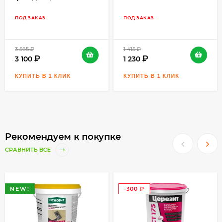
компонентов).
ПОД ЗАКАЗ
ПОД ЗАКАЗ
Заявленный цвет достигается только после
полного высыхания раствора.
3 565
₽
1 415
₽
3 100
1 230
Рекомендуем к покупке
СРАВНИТЬ ВСЕ
NEW!
-300
₽