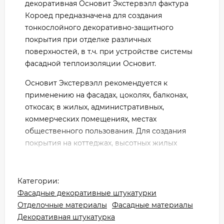
декоративная Основит Экстервэлл фактура
Короед предназначена для создания
тонкослойного декоративно-защитного
покрытия при отделке различных
поверхностей, в т.ч. при устройстве системы
фасадной теплоизоляции Основит.
Основит Экстервэлл рекомендуется к
применению на фасадах, цоколях, балконах,
откосах; в жилых, административных,
коммерческих помещениях, местах
общественного пользования. Для создания
покрытия на коттеджах, высотных жилых
зданиях, сооружениях социального и
коммерческого назначения. Выпускается в
виде базы под колеровку и может быть
Категории:
колерована в соответствии с колеровочной
Фасадные декоративные штукатурки
системой Основит и другими колеровочными
Отделочные материалы
Фасадные материалы
системами. Для ручного и
Декоративная штукатурка