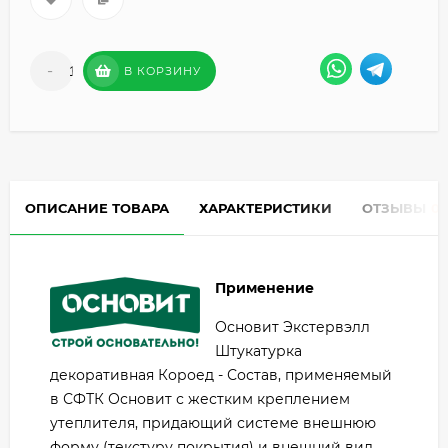
-
+
В КОРЗИНУ
ОПИСАНИЕ ТОВАРА
ХАРАКТЕРИСТИКИ
ОТЗЫВЫ
0
Применение
Основит Экстервэлл
Штукатурка
декоративная Короед - Состав, применяемый
в СФТК Основит с жестким креплением
утеплителя, придающий системе внешнюю
форму (текстуру покрытия) и внешний вид