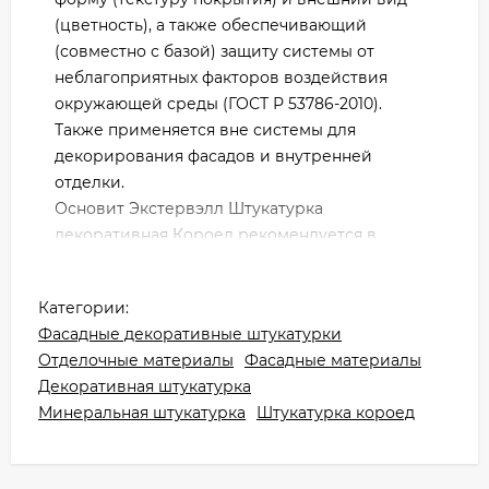
(цветность), а также обеспечивающий
(совместно с базой) защиту системы от
неблагоприятных факторов воздействия
окружающей среды (ГОСТ Р 53786-2010).
Также применяется вне системы для
декорирования фасадов и внутренней
отделки.
Основит Экстервэлл Штукатурка
декоративная Короед рекомендуется в
административных помещениях, культурно-
досуговых помещениях, бизнес-центрах,
Категории:
местах общего пользования, прихожих и
Фасадные декоративные штукатурки
вестибюлях.
Отделочные материалы
Фасадные материалы
Более мелкий размер зерна рекомендуется
Декоративная штукатурка
для работ внутри помещения. Грубое зерно
Минеральная штукатурка
Штукатурка короед
(от 2,0 мм) более выигрышно смотрится на
фасаде.
Высокая паропроницаемость материала