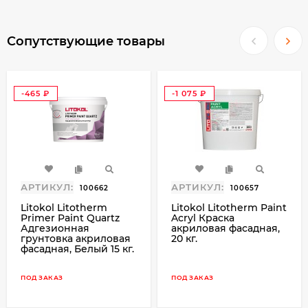
позволяет «дышать» стенам, обеспечивая
свободный проход пара через стену без ее
увлажнения.
Сопутствующие товары
Рекомендуемые основания
Бетонные, кирпичные, пено- и газобетонные
-465
-1 075
основания, цементные и цементно-
₽
₽
известковые штукатурки, ГКЛ, ГВЛ.
ВНИМАНИЕ!
Визуализация цвета по-разному может
АРТИКУЛ:
АРТИКУЛ:
100662
100657
восприниматься в зависимости от степени
Litokol Litotherm
Litokol Litotherm Paint
освещённости, материала отделки, времени
Primer Paint Quartz
Acryl Краска
суток и других условий. На цвет могут
Адгезионная
акриловая фасадная,
грунтовка акриловая
20 кг.
оказывать влияние выбранное
фасадная, Белый 15 кг.
водозатворение, способ и интервал времени,
условия твердения раствора, а так же
ПОД ЗАКАЗ
ПОД ЗАКАЗ
применяемый инструмент (не должен