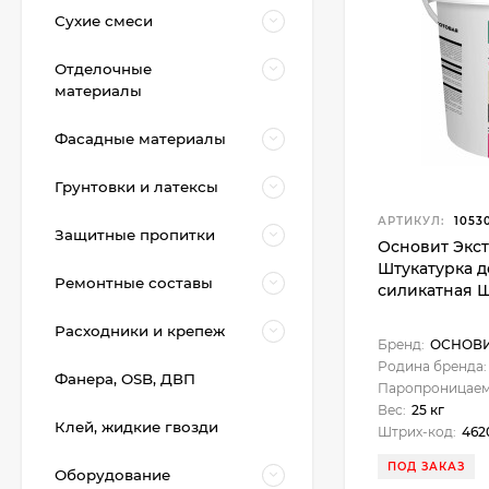
Сухие смеси
Отделочные
материалы
Фасадные материалы
Грунтовки и латексы
АРТИКУЛ:
1053
Защитные пропитки
Основит Экст
Штукатурка 
Ремонтные составы
силикатная Шу
TLS-Profi Подкова
Расходники и крепеж
для плитки 1 мм 100
Бренд:
ОСНОВ
шт. (TLSZA162022)
270
₽
Родина бренда:
Фанера, OSB, ДВП
Паропроницаем
Вес:
25 кг
Клей, жидкие гвозди
Штрих-код:
462
Litokol Primer С-M
Грунтовка глубокого
ПОД ЗАКАЗ
Оборудование
проникновения, 10 л.