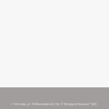
г. Москва, ул. Рябиновая 40 стр. 5 "Воздухотехника" ТДК