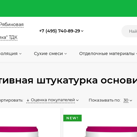
. Рябиновая
+7 (495) 740-89-29
ика" ТДК
золяция
Сухие смеси
Отделочные материалы
тивная штукатурка основ
Оценка покупателей
Показывать по:
30
ортировать:
NEW!