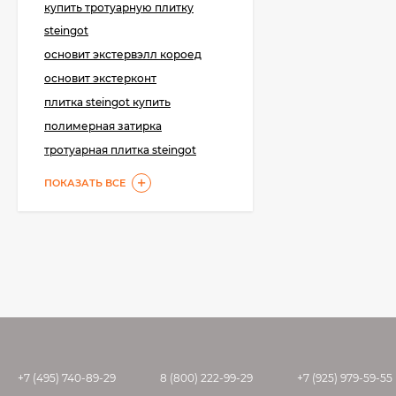
купить тротуарную плитку
эпоксидная 1 кг.
2 700
₽
steingot
2 050
₽
основит экстервэлл короед
основит экстерконт
KeraBellezza Design
плитка steingot купить
Затирка цветная
эпоксидная 2 кг.
полимерная затирка
4 755
₽
3 700
₽
тротуарная плитка steingot
ПОКАЗАТЬ ВСЕ
+7 (495) 740-89-29
8 (800) 222-99-29
+7 (925) 979-59-55