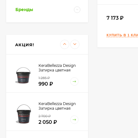
1 484
₽
1 290
₽
Бренды
7 173
TLS-Profi Зажим для
СВП 1 мм 500 шт.
(TLSZA112022)
845
₽
АКЦИЯ!
KeraBellezza Design
Затирка цветная
эпоксидная 0,33 кг.
1 285
₽
990
₽
KeraBellezza Design
Затирка цветная
эпоксидная 1 кг.
2 700
₽
2 050
₽