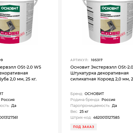
09
АРТИКУЛ:
105317
ервэлл OSt-2.0 WS
Основит Экстервэлл OSt-2.
декоративная
Штукатурка декоративная
ба 2,0 мм, 25 кг.
силикатная Короед 2,0 мм, 2
ИТ
Бренд:
ОСНОВИТ
Россия
Родина бренда:
Россия
ость:
Да
Паропроницаемость:
Да
Вес:
25 кг
0013127561
Штрих-код:
4620013127585
ПОД ЗАКАЗ