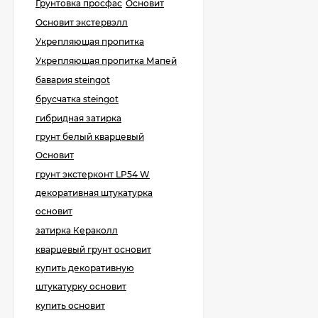
Грунтовка просфас
Основит
Основит экстервэлл
Укрепляющая пропитка
Litokol Primer С-M
Грунтовка глубокого
Укрепляющая пропитка Мапей
проникновения, 10 л.
1 484
₽
бавария steingot
1 290
₽
брусчатка steingot
гибридная затирка
TLS-Profi Зажим для
грунт белый кварцевый
СВП 1 мм 500 шт.
(TLSZA112022)
Основит
845
₽
грунт экстерконт LP54 W
декоративная штукатурка
основит
KeraBellezza Design
Затирка цветная
затирка Кераколл
эпоксидная 0,33 кг.
1 285
₽
кварцевый грунт основит
990
₽
купить декоративную
штукатурку основит
купить основит
KeraBellezza Design
Затирка цветная