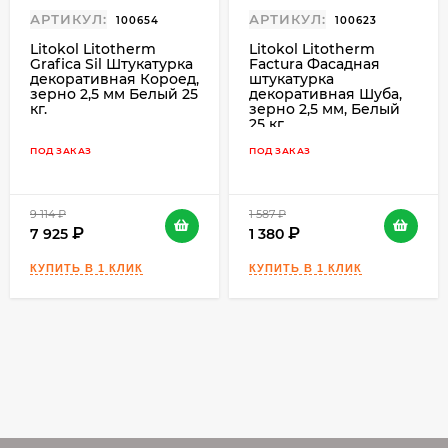
АРТИКУЛ:
АРТИКУЛ:
применять различные моющие средства.
100654
100623
Litokol Litotherm
Litokol Litotherm
Приготовление состава для нанесения
Grafica Sil Штукатурка
Factura Фасадная
декоративная Короед,
штукатурка
декоративной штукатурки не требует
зерно 2,5 мм Белый 25
декоративная Шуба,
кг.
зерно 2,5 мм, Белый
наличия каких-либо специализированных
25 кг.
инструментов и навыков – достаточно
ПОД ЗАКАЗ
ПОД ЗАКАЗ
следовать инструкции производителя,
указанной на упаковке. Основание под
штукатурную смесь «Короед» должно быть
9 114
₽
1 587
₽
тщательно выровнено, поскольку финишный
7 925
1 380
слой не маскирует дефекты базового
покрытия.
Технология применения
штукатурки «Короед» Litokol
Litotherm Grafica зерно 3 мм
Белый 25 кг:
Для нанесения штукатурного покрытия