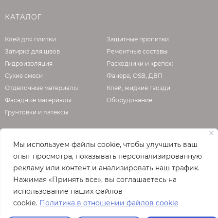
желательно исключить воздействие прямых
солнечных лучей и сильного ветра. Окраска
КАТАЛОГ
стен производится фасадными красками
после полного высыхания минерального
Клей для плитки
Защитные пропитки
декоративного покрытия – не ранее, чем
Затирка для швов
Ремонтные составы
через двое суток с момента завершения
Гидроизоляция
Расходники и крепеж
нанесения. Используемые инструменты
Сухие смеси
Фанера, OSB, ДВП
желательно вымыть водой по окончании
Отделочные материалы
Клей, жидкие гвозди
работ, не дожидаясь отвердения раствора.
Фасадные материалы
Оборудование
Грунтовки и латексы
Мы используем файлы cookie, чтобы улучшить ваш
О КОМПАНИИ
опыт просмотра, показывать персонализированную
рекламу или контент и анализировать наш трафик.
Официальная страница сайта
enzo.ru
Нажимая «Принять все», вы соглашаетесь на
© 2026
использование наших файлов
Полная версия сайта
cookie.
Политика в отношении файлов cookie