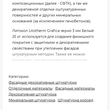
композиционных (далее - СФТК), а так же
декоративной отделки оштукатуренных
поверхностей и других минеральных
оснований (за исключением пенобетонов).
Литокол Litotherm Grafica зерно 3 мм Белый
25 кг используется для создания финишного
покрытия с защитными и декоративными
свойствами при утеплении фасадов
штукатурным методом. Также ее можно
применять для декоративного покрытия
вертикальных поверхностей с нанесенным
штукатурным или другим минеральным
Категории:
основанием, исключая все виды пенобетонов.
Фасадные декоративные штукатурки
Преимущества штукатурки
Отделочные материалы
Фасадные материалы
«Короед» Литокол Litotherm
Декоративная штукатурка
Grafica зерно 3 мм Белый 25 кг:
Минеральная штукатурка
Штукатурка короед