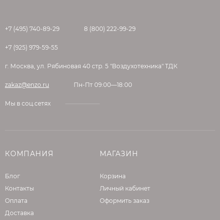
«короед» можно применять только
инструменты и приспособления из
+7 (495) 740-89-29
нержавеющих материалов.
8 (800) 222-99-29
+7 (925) 979-59-55
Предварительно необходимо очистить
основание от грязи и пыли и прогрунтовать
г. Москва, ул. Рябиновая 40 стр. 5 "Воздухотехника" ТДК
глубоко проникающим составом PRIMER C-м
для улучшения адгезии и повышения
zakaz@enzo.ru
Пн-Пт 09:00—18:00
прочности. В случае использования
Мы в соц.сетях
декоративной штукатурки "Короед" Литокол
Litotherm Grafica в качестве финишного
защитно-декоративного покрытия при
утеплении фасадов штукатурным методом
КОМПАНИЯ
МАГАЗИН
необходимо дождаться полного высыхания
армирующего слоя.
Блог
Корзина
Отделку фасадов «короедом» можно
Контакты
Личный кабинет
выполнять при температуре окружающей
Оплата
Оформить заказ
среды от +5 до +30 градусов, при этом
Доставка