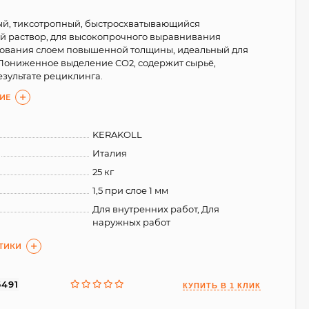
ый, тиксотропный, быстросхватывающийся
 раствор, для высокопрочного выравнивания
нования слоем повышенной толщины, идеальный для
 Пониженное выделение CO2, содержит сырьё,
езультате рециклинга.
ИЕ
KERAKOLL
Италия
25 кг
1,5 при слое 1 мм
Для внутренних работ, Для
наружных работ
СТИКИ
6491