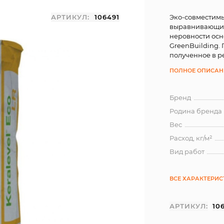
АРТИКУЛ:
106491
Эко-совместим
выравнивающий
неровности ос
GreenBuilding.
полученное в р
ПОЛНОЕ ОПИСАН
Бренд
Родина бренда
Вес
Расход, кг/м²
Вид работ
ВСЕ ХАРАКТЕРИ
АРТИКУЛ:
10