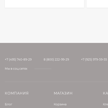
+7 (495) 740-89-29
8 (800) 222-99-29
+7 (925) 979-59-55
Мы в соц.сетях
КОМПАНИЯ
МАГАЗИН
К
Блог
Корзина
Кле