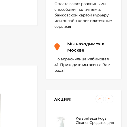
Kerakoll Fuga-Soap
Оплата заказ различными
Eco Моющее
способами: наличными,
средство 1 л.
3 450
₽
банковской картой курьеру
3 400
₽
или онлайн через платежные
сервисы
Kerabellezza Губка из
Мы находимся в
фиброволокна для
уборки эпоксидной
Москве
300
₽
затирки
210
₽
По адресу улица Рябиновая
41. Приходите мы всегда Вам
рады!
KeraBellezza Design
Затирка цветная
эпоксидная 0,33 кг.
1 285
₽
990
₽
АКЦИЯ!
Kerabellezza Fuga
Cleaner Средство для
удаления