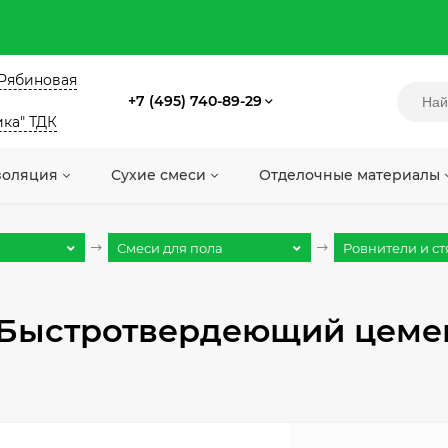
. Рябиновая
+7 (495) 740-89-29
ика" ТДК
золяция
Сухие смеси
Отделочные материалы
Смеси для пола
Ровнители и с
LR Быстротвердеющий цеме