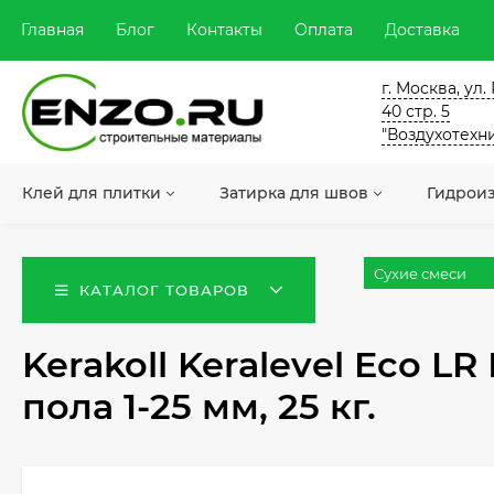
Главная
Блог
Контакты
Оплата
Доставка
г. Москва, ул
40 стр. 5
"Воздухотехн
Клей для плитки
Затирка для швов
Гидрои
Сухие смеси
КАТАЛОГ ТОВАРОВ
Kerakoll Keralevel Eco 
пола 1-25 мм, 25 кг.