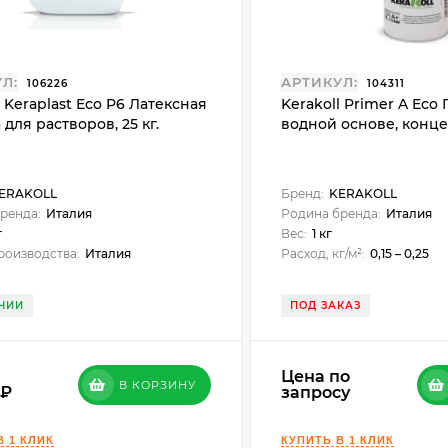
Л:
АРТИКУЛ:
106226
104311
l Keraplast Eco P6 Латексная
Kerakoll Primer A Eco
 для растворов, 25 кг.
водной основе, концен
ERAKOLL
Бренд:
KERAKOLL
ренда:
Италия
Родина бренда:
Италия
г
Вес:
1 кг
роизводства:
Италия
Расход, кг/м²:
0,15 – 0,25
ЧИИ
ПОД ЗАКАЗ
Цена по
В КОРЗИНУ
0
запросу