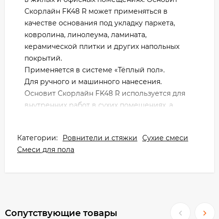
Скорлайн FK48 R может применяться в
качестве основания под укладку паркета,
ковролина, линолеума, ламината,
керамической плитки и других напольных
покрытий.
Применяется в системе «Тёплый пол».
Для ручного и машинного нанесения.
Основит Скорлайн FK48 R используется для
внутренних работ в сухих помещениях, а
также в помещениях с повышенной
влажностью (кухни, ванные комнаты, санузлы,
Категории:
Ровнители и стяжки
Сухие смеси
подвалы).
Смеси для пола
Не эксплуатировать без покрытия.
Рекомендуемые основания
Бетонные, гипсовые и цементно-песчаные, в
том числе слабые основания.
Сопутствующие товары