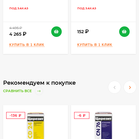
текстильных ковровых покрытий, полимерных
ПОД ЗАКАЗ
ПОД ЗАКАЗ
наливных полов, а также для изготовления и
ремонта стяжек, связанных с основанием, в
сухих и влажных помещениях со
4 495
₽
152
4 265
значительными механическим нагрузками.
Пригодна как для ручного, так и для
механизированного нанесения.
Основания:
цементные стяжки и стяжки из LITOCEM;
цементные стяжки с электрическим и
Рекомендуем к покупке
водяным подогревом;
СРАВНИТЬ ВСЕ
бетонные основания;
старые бетонно-мозаичные
(терраццевые) полы;
-136
-6
полы, облицованные керамической,
₽
₽
керамогранитной или мраморной
плиткой.