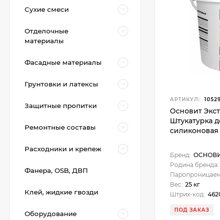
Сухие смеси
Отделочные
материалы
Фасадные материалы
Грунтовки и латексы
АРТИКУЛ:
1052
Защитные пропитки
Основит Экст
Штукатурка 
Kerakoll Fuga-Shock
Ремонтные составы
Eco Средство для
силиконовая К
очистки плитки 1 л.
5 800
₽
Расходники и крепеж
4 990
₽
Бренд:
ОСНОВ
Родина бренда:
Фанера, OSB, ДВП
Паропроницаем
Вес:
25 кг
KeraBellezza Design
Клей, жидкие гвозди
Штрих-код:
462
Затирка цветная
эпоксидная 1 кг.
2 700
₽
ПОД ЗАКАЗ
Оборудование
2 050
₽