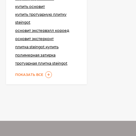
4 755
₽
купить основит
3 700
₽
купить тротуарную плитку
steingot
основит экстервэлл короед
Kerakoll Fugabella
Color
основит экстерконт
Полимерцементная
4 550
₽
затирка 3 кг.
плитка steingot купить
3 200
₽
полимерная затирка
тротуарная плитка steingot
Kerakoll SILICONE
ПОКАЗАТЬ ВСЕ
COLOR Герметик,
Затирка (50 цветов
2 850
₽
Design) 310 мл.