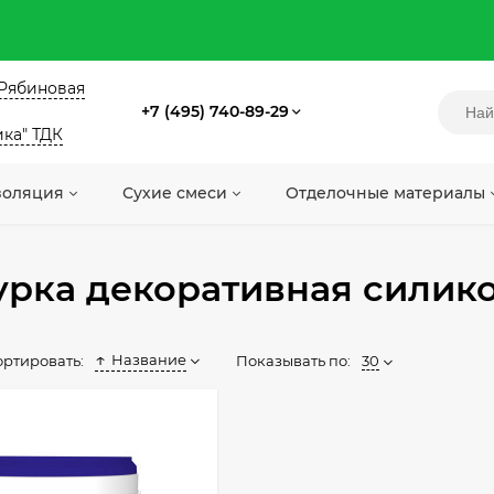
. Рябиновая
+7 (495) 740-89-29
ика" ТДК
золяция
Сухие смеси
Отделочные материалы
урка декоративная силик
Название
Показывать по:
30
ортировать: