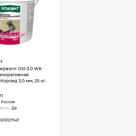
93
ервэлл OSl-3.0 WK
декоративная
ороед 3,0 мм, 25 кг.
ИТ
Россия
ость:
Да
0013127547