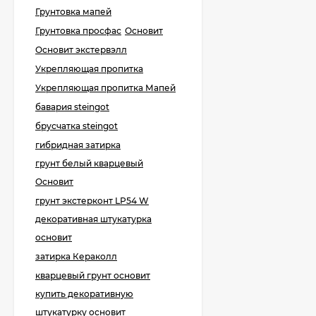
Kerakoll Fuga-Shock
Грунтовка мапей
Eco Средство для
очистки плитки 1 л.
5 800
₽
Грунтовка просфас
Основит
4 990
₽
Основит экстервэлл
Укрепляющая пропитка
Укрепляющая пропитка Мапей
KeraBellezza Design
бавария steingot
Затирка цветная
эпоксидная 1 кг.
брусчатка steingot
2 700
₽
2 050
₽
гибридная затирка
грунт белый кварцевый
Основит
Kerabellezza Fuga
грунт экстерконт LP54 W
Cleaner Средство для
удаления
декоративная штукатурка
1 400
₽
эпоксидных остатков,
0,5 л.
основит
затирка Кераколл
кварцевый грунт основит
KeraBellezza Design
купить декоративную
Затирка цветная
штукатурку основит
эпоксидная 2 кг.