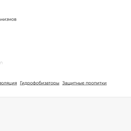
анизмов
30
золяция
Гидрофобизаторы
Защитные пропитки
грязнений. Ремонтные работы завершить до начала обрабо
и цементный налет удалить с помощью средства для удале
ерхности, двери, окна, алюминиевые и пластиковые рамы 
мыть водой.