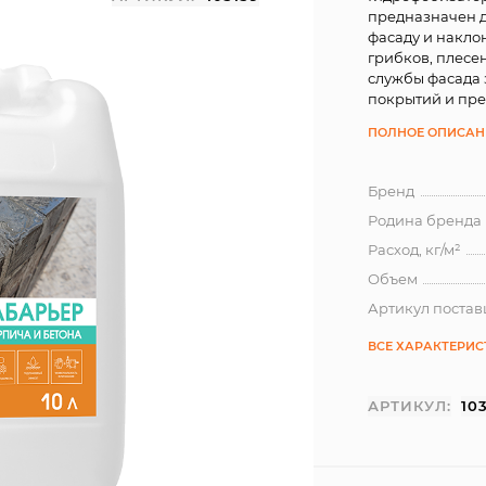
предназначен д
фасаду и накло
грибков, плесе
службы фасада 
покрытий и пр
ПОЛНОЕ ОПИСАН
Бренд
Родина бренда
Расход, кг/м²
Объем
Артикул поста
ВСЕ ХАРАКТЕРИ
АРТИКУЛ:
10