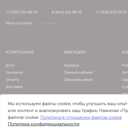
влажности 60 %. Качество материала гарантирует
технологии применения и требований СНиП и СП.
+7 (495) 740-89-29
8 (800) 222-99-29
+7 (925) 979-59-55
Мы в соц.сетях
КОМПАНИЯ
МАГАЗИН
К
Блог
Корзина
Кле
Контакты
Личный кабинет
Зат
Оплата
Оформить заказ
Ги
Доставка
Су
От
Фа
Мы используем файлы cookie, чтобы улучшить ваш опы
Гру
или контент и анализировать наш трафик. Нажимая «Пр
файлов cookie.
Политика в отношении файлов cookie
Политика конфиденциальности