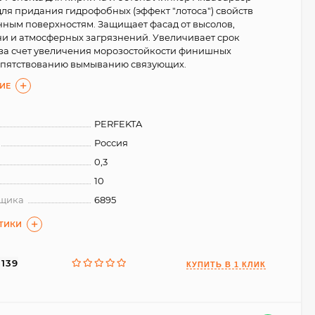
ля придания гидрофобных (эффект "лотоса") свойств
нным поверхностям. Защищает фасад от высолов,
ни и атмосферных загрязнений. Увеличивает срок
за счет увеличения морозостойкости финишных
епятствованию вымыванию связующих.
ИЕ
PERFEKTA
Россия
0,3
10
вщика
6895
СТИКИ
3139