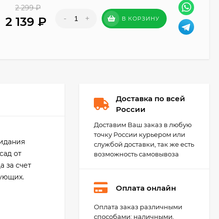
2 299
₽
-
+
2 139
₽
В КОРЗИНУ
Доставка по всей
России
Доставим Ваш заказ в любую
точку России курьером или
ридания
службой доставки, так же есть
сад от
возможность самовывоза
 за счет
ующих.
Оплата онлайн
KeraBellezza Design
Оплата заказ различными
Затирка цветная
способами: наличными,
эпоксидная 2 кг.