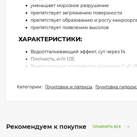
уменьшает морозное разрушение
препятствует загрязнению поверхности
препятствует образованию и росту микроорг
препятствует появлению высолов
ХАРАКТЕРИСТИКИ:
Водоотталкивающий эффект, сут через 14
Плотность, кг/л 1,05
Температурные условия при хранении, С +5 +
ТУ ТУ 20.30.11 - 001 - 51160834 - 2018
Срок хранения, мес 12
Категории:
Грунтовки и латексы
Грунтовка гидрои
ПОДГОТОВКА ОСНОВАНИЯ
Поверхность должна быть сухой и очищенной от за
гидрофобизатором перфекта. Известковые высолы 
Рекомендуем к покупке
СРАВНИТЬ ВСЕ
высолов PERFEKTA® "Антивысол". Прилегающие пов
пленкой. В случае необходимости, свежий состав с