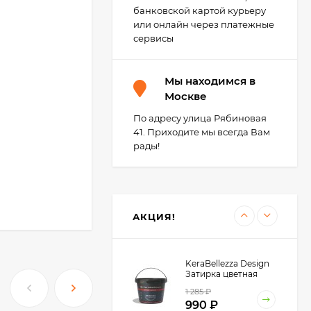
4 755
₽
банковской картой курьеру
3 700
₽
или онлайн через платежные
сервисы
Kerakoll Fuga-Soap
Мы находимся в
Eco Моющее
средство 1 л.
Москве
3 450
₽
3 400
₽
По адресу улица Рябиновая
41. Приходите мы всегда Вам
рады!
Kerakoll SILICONE
COLOR Герметик,
Затирка (50 цветов
2 850
₽
Design) 310 мл.
АКЦИЯ!
тки
KeraBellezza Design
ния
Затирка цветная
эпоксидная 0,33 кг.
заклеить
1 285
₽
990
₽