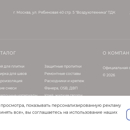
ся только при точном соблюдении инструкции производител
г. Москва, ул. Рябиновая 40 стр. 5 "Воздухотехника" ТДК
АТАЛОГ
О КОМПА
й для плитки
Защитные пропитки
Официальная 
ирка для швов
Ремонтные составы
© 2026
дроизоляция
Расходники и крепеж
хие смеси
Фанера, OSB, ДВП
делочные материалы
Клей, жидкие гвозди
садные материалы
Оборудование
т просмотра, показывать персонализированную рекламу
нтовки и латексы
инять все», вы соглашаетесь на использование наших