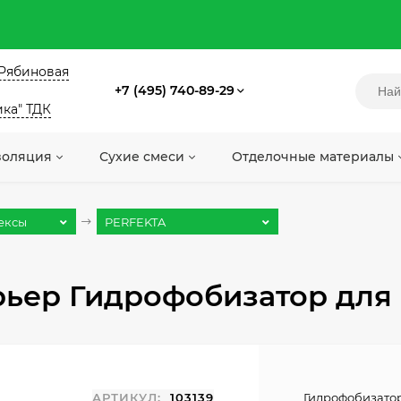
. Рябиновая
+7 (495) 740-89-29
ика" ТДК
золяция
Сухие смеси
Отделочные материалы
тексы
PERFEKTA
ьер Гидрофобизатор для к
АРТИКУЛ:
103139
Гидрофобизатор