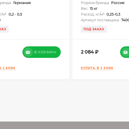
ренда:
Германия
Родина бренда:
Россия
г
Вес:
15 кг
г/м²:
0,2 - 0,5
Расход, кг/м²:
0,25-0,3
0
Артикул поставщика:
740
КАЗ
ПОД ЗАКАЗ
работ использовать средства индивидуальной защиты. Избе
кожу тщательно промыть большим количеством воды и, при
2 084
татки состава в водостоки или канализацию, рекомендуется
В КОРЗИНУ
оригинальной упаковке, в вертикальном положении. Хранит
й упаковке. Срок годности – 12 месяцев.
 верны при температуре окружающей среды +20°С и относи