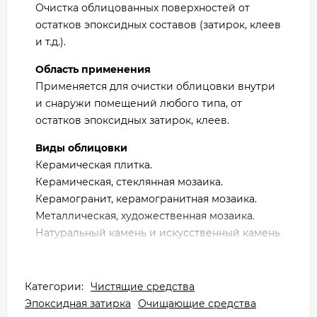
Очистка облицованных поверхностей от
остатков эпоксидных составов (затирок, клеев
и т.д.).
Область применения
Применяется для очистки облицовки внутри
и снаружи помещений любого типа, от
остатков эпоксидных затирок, клеев.
Виды облицовки
Керамическая плитка.
Керамическая, стеклянная мозаика.
Керамогранит, керамогранитная мозаика.
Металлическая, художественная мозаика.
Натуральный камень и искусственный камень
Внешний вид Litokol Litopower Gel EP:
прозрачный гель
Категории:
Чистящие средства
Цвет: бесцветный
Эпоксидная затирка
Очищающие средства
Температура применения: от +5 °С до +35 °С