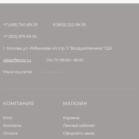
поверхность тщательно промыть водой. При
необходимости процедуру повторить до
достижения необходимого результата.
+7 (495) 740-89-29
8 (800) 222-99-29
Условия хранения и транспортировки
+7 (925) 979-59-55
Срок хранения — 36 месяцев в плотно
закрытой таре, при температуре от +5 до +35
г. Москва, ул. Рябиновая 40 стр. 5 "Воздухотехника" ТДК
°С. Допускается 5 циклов замораживания-
zakaz@enzo.ru
Пн-Пт 09:00—18:00
оттаивания или однократное нециклическое
замораживание на срок до 30 суток.
Мы в соц.сетях
Размораживать без принудительного
нагрева. Избегать попадания прямых
солнечных лучей.
КОМПАНИЯ
МАГАЗИН
Блог
Корзина
Контакты
Личный кабинет
Оплата
Оформить заказ