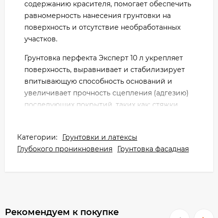
содержанию красителя, помогает обеспечить
равномерность нанесения грунтовки на
поверхность и отсутствие необработанных
участков.
Грунтовка перфекта Эксперт 10 л укрепляет
поверхность, выравнивает и стабилизирует
впитывающую способность оснований и
увеличивает прочность сцепления (адгезию)
последующих покрытий, таких как: стяжки,
ровнители, штукатурки, шпаклевки,
плиточные клеи.
Категории:
Грунтовки и латексы
Особенно рекомендуется для укрепления
Глубокого проникновения
Грунтовка фасадная
слабых, мелящих оснований. Для внутренних
и наружных работ. Для ручного и машинного
нанесения.
Преимущества:
Рекомендуем к покупке