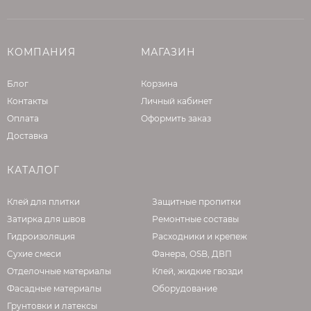
грунтовки выдержать канистру при
комнатной температуре до полного
оттаивания и тщательно перемешать.
КОМПАНИЯ
МАГАЗИН
НАНЕСЕНИЕ ГРУНТОВКИ
Блог
Корзина
МЕХАНИЗИРОВАННЫМ
Контакты
Личный кабинет
СПОСОБОМ
Оплата
Оформить заказ
Доставка
Готовую к применению грунтовку залить в
бункер станции. Для начала подачи грунтовки
КАТАЛОГ
на поверхность откройте воздушный вентиль
на растворном пистолете. Растворный
Клей для плитки
Защитные пропитки
пистолет следует держать перпендикулярно
Затирка для швов
Ремонтные составы
обрабатываемой поверхности. Расстояние от
Гидроизоляция
Расходники и крепеж
стены до сопла пистолета, как правило,
Сухие смеси
Фанера, OSB, ДВП
должно быть 20 – 40 см. Нанесение грунтовки
Отделочные материалы
Клей, жидкие гвозди
выполняется сплошным слоем по всей
Фасадные материалы
Оборудование
обрабатываемой поверхности. Для
Грунтовки и латексы