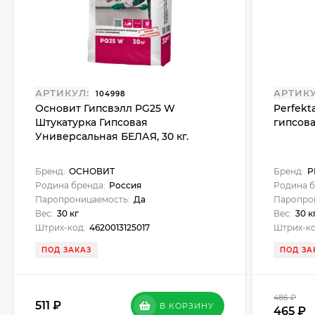
АРТИКУЛ:
АРТИКУ
104998
Основит Гипсвэлл PG25 W
Perfekt
Штукатурка Гипсовая
гипсова
Универсальная БЕЛАЯ, 30 кг.
Бренд:
ОСНОВИТ
Бренд:
P
Родина бренда:
Россия
Родина б
Паропроницаемость:
Да
Паропро
Вес:
30 кг
Вес:
30 к
Штрих-код:
4620013125017
Штрих-ко
ПОД ЗАКАЗ
ПОД ЗА
486
₽
511
В КОРЗИНУ
465