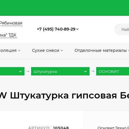
. Рябиновая
+7 (495) 740-89-29
ика" ТДК
золяция
Сухие смеси
Отделочные материалы
Штукатурка
ОСНОВИТ
 Штукатурка гипсовая Бел
АРТИКУЛ:
105048
Основит Техно 