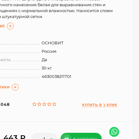
чного нанесения Белая для выравнивания стен и
ещениях с нормальной влажностью. Наносится слоем
ез штукатурной сетки.
ИЕ
ОСНОВИТ
Россия
мость
Да
30 кг
4630038211701
СТИКИ
5048
443
₽
-
+
В КОРЗИНУ