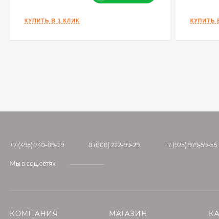
+7 (495) 740-89-29
8 (800) 222-99-29
+7 (925) 979-59-55
Мы в соц.сетях
КОМПАНИЯ
МАГАЗИН
К