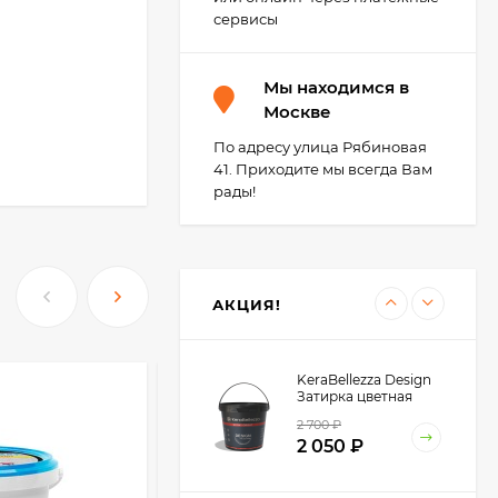
сервисы
Kerakoll Fugalite Color
Мы находимся в
Эпоксидная затирка,
1.5 кг.
Москве
4 850
₽
4 500
₽
По адресу улица Рябиновая
41. Приходите мы всегда Вам
рады!
KERABELLEZZA MWS-
45 Мембрана
разделительная с
2 300
₽
адгезионной сеткой 1
пг.м (рулон 30 м).
АКЦИЯ!
KeraBellezza Design
Затирка цветная
-63
эпоксидная 1 кг.
₽
2 700
₽
2 050
₽