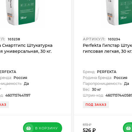
Л:
АРТИКУЛ:
103238
103234
a Смартгипс Штукатурка
Perfekta Гипстар Шту
я универсальная, 30 кг.
гипсовая легкая, 30 кг
ERFEKTA
Бренд:
PERFEKTA
ренда:
Россия
Родина бренда:
Россия
ницаемость:
Да
Паропроницаемость:
Да
г
Вес:
30 кг
д:
4607157441197
Штрих-код:
460715744058
КАЗ
ПОД ЗАКАЗ
572
₽
В КОРЗИНУ
526