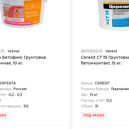
Л:
АРТИКУЛ:
103140
100513
a Бетофикс Грунтовка
Ceresit СТ 19 Грунтовк
ная, 10 кг.
бетонконтакт, 15 кг.
ERFEKTA
Бренд:
CERESIT
ренда:
Россия
Родина бренда:
Германия
г/м²:
0,2 - 0,3
Вес:
15 кг
0
Расход, кг/м²:
0,2
поставщика:
312
Объем:
15
КАЗ
ПОД ЗАКАЗ