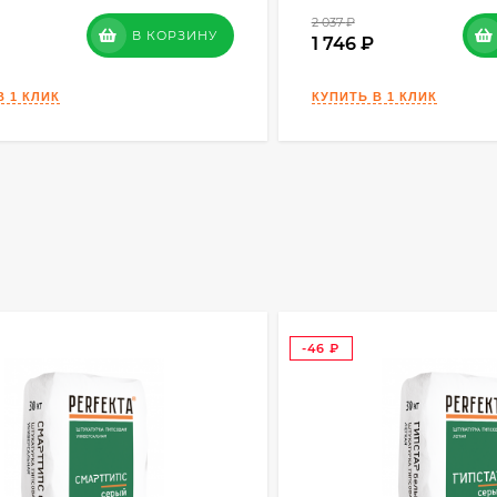
2 037
₽
В КОРЗИНУ
1 746
-46
₽