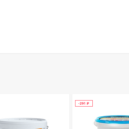
-291
₽