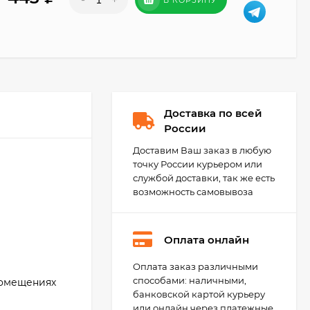
Доставка по всей
России
Доставим Ваш заказ в любую
точку России курьером или
службой доставки, так же есть
возможность самовывоза
Оплата онлайн
Kerakoll Fugabella
Оплата заказ различными
Color
способами: наличными,
помещениях
Полимерцементная
4 550
₽
затирка 3 кг.
банковской картой курьеру
3 200
₽
или онлайн через платежные