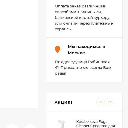
Kerakoll Fuga-Soap
Оплата заказ различными
Eco Моющее
способами: наличными,
средство 1 л.
3 450
₽
банковской картой курьеру
3 400
₽
или онлайн через платежные
сервисы
Kerabellezza Губка из
Мы находимся в
фиброволокна для
уборки эпоксидной
Москве
300
₽
затирки
210
₽
По адресу улица Рябиновая
41. Приходите мы всегда Вам
рады!
KeraBellezza Design
Затирка цветная
эпоксидная 0,33 кг.
1 285
₽
990
₽
АКЦИЯ!
Kerabellezza Fuga
Cleaner Средство для