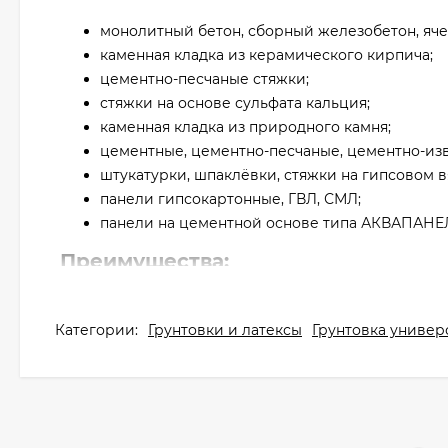
монолитный бетон, сборный железобетон, яче
каменная кладка из керамического кирпича;
цементно-песчаные стяжки;
стяжки на основе сульфата кальция;
каменная кладка из природного камня;
цементные, цементно-песчаные, цементно-изв
штукатурки, шпаклёвки, стяжки на гипсовом 
панели гипсокартонные, ГВЛ, СМЛ;
панели на цементной основе типа АКВАПАНЕ
Преимущества:
Укрепляет основание, связывает пыль.
Повышает адгезию клеевых смесей к основан
Категории:
Грунтовки и латексы
Грунтовка универ
Снижает степень водопоглощения пористых о
Снижает расход шпаклёвок и красок.
Для внутренних и наружных* работ.
На водной основе. Не содержит растворителе
Экологически безопасна.