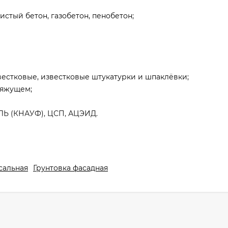
истый бетон, газобетон, пенобетон;
естковые, известковые штукатурки и шпаклёвки;
вяжущем;
ЛЬ (КНАУФ), ЦСП, АЦЭИД.
ию.
сальная
Грунтовка фасадная
снований.
й.