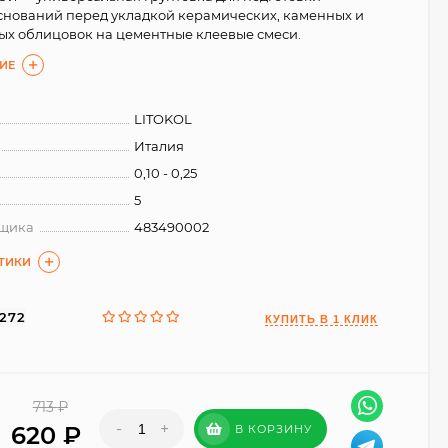
нований перед укладкой керамических, каменных и
х облицовок на цементные клеевые смеси.
ИЕ
LITOKOL
Италия
0,10 - 0,25
5
вщика
483490002
СТИКИ
1272
713
₽
-
+
620
₽
В КОРЗИНУ