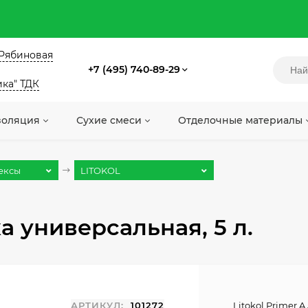
. Рябиновая
+7 (495) 740-89-29
ика" ТДК
золяция
Сухие смеси
Отделочные материалы
тексы
LITOKOL
ка универсальная, 5 л.
АРТИКУЛ:
101272
Litokol Primer 