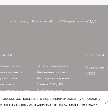
г. Москва, ул. Рябиновая 40 стр. 5 "Воздухотехника" ТДК
АТАЛОГ
О КОМПА
й для плитки
Защитные пропитки
Официальная 
ирка для швов
Ремонтные составы
© 2026
дроизоляция
Расходники и крепеж
хие смеси
Фанера, OSB, ДВП
делочные материалы
Клей, жидкие гвозди
садные материалы
Оборудование
т просмотра, показывать персонализированную рекламу
нтовки и латексы
инять все», вы соглашаетесь на использование наших