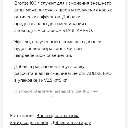
Bronze 100 г служит для изменения внешнего
вида межплиточных швов и получения новых
оптических эффектов. Добавки
предназначены для смешивания с
эпоксидным составом STARLIKE EVO.
Эффект, полученный с помощью добавки,
будет более выраженными при
направленном освещении.
Добавка расфасована в упаковку,
рассчитанная на смешивание с STARLIKE EVO
в упаковке 1 кг/2,5 кг/5 кг.
Литокол Starlike Finishes Bronze 100 г —
декоративная добавка в виде порошка
бронзового цвета.
Категории:
Эпоксидная затирка
Предназначена для смешивания с STARLIKE
Затирка для швов
Добавки в затирку
EVO S.113 Neutro для получения изысканной