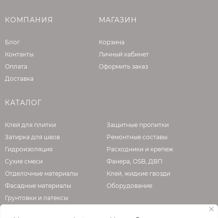
него;
полнотелый керамический и
КОМПАНИЯ
МАГАЗИН
силикатный кирпич.
Блог
Корзина
Монтаж:
Контакты
Личный кабинет
Оплата
Оформить заказ
При монтаже фасадной теплоизоляционной
Доставка
системы с тонким штукатурным слоем
необходимо к толщине утеплителя
КАТАЛОГ
прибавлять толщину клеевого состава (min
10мм) и величину искривления стены здания.
Клей для плитки
Защитные пропитки
В случае реставрации фасадов зданий
Затирка для швов
Ремонтные составы
старого фонда необходимо учитывать степень
Гидроизоляция
Расходники и крепеж
разрушения и толщину старого штукатурного
Сухие смеси
Фанера, OSB, ДВП
слоя.
Отделочные материалы
Клей, жидкие гвозди
Запрещено применение сверла со слишком
Фасадные материалы
Оборудование
высоким радиальным биением или слишком
Грунтовки и латексы
большим допуском твердосплавной вставки.
Рекомендуется применять только сверла