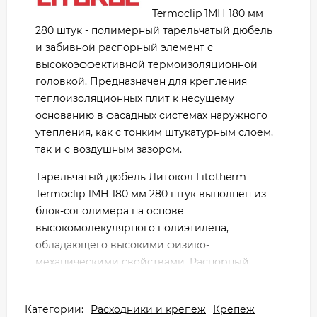
Termoclip 1МН 180 мм
280 штук - полимерный тарельчатый дюбель
и забивной распорный элемент с
высокоэффективной термоизоляционной
головкой. Предназначен для крепления
теплоизоляционных плит к несущему
основанию в фасадных системах наружного
утепления, как с тонким штукатурным слоем,
так и с воздушным зазором.
Тарельчатый дюбель Литокол Litotherm
Termoclip 1МН 180 мм 280 штук выполнен из
блок-сополимера на основе
высокомолекулярного полиэтилена,
обладающего высокими физико-
механическими свойствами. Распорный
элемент MH выполнен из углеродистой стали
со стойким антикоррозионным покрытием и
Категории:
Расходники и крепеж
Крепеж
защищён теплоизоляционной головкой из