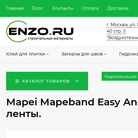
Главная
Блог
Контакты
Оплата
Доставка
г. Москва, ул
40 стр. 5
"Воздухотехн
Клей для плитки
Затирка для швов
Гидрои
Гидроизоляция
КАТАЛОГ ТОВАРОВ
Mapei Mapeband Easy An
ленты.