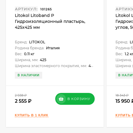
АРТИКУЛ:
АРТИКУ
101265
Litokol Litoband Р
Litokol
Гидроизоляционный пластырь,
Гидрои
425х425 мм
углов, 5
Бренд:
LITOKOL
Бренд:
L
Родина бренда:
Италия
Родина б
Вес:
0.11 кг
Вес:
1.2 к
Ширина, мм:
425
Ширина, 
Ширина эластомерного покрытия, мм:
425х425
Ширина э
В НАЛИЧИИ
В НАЛИ
2 938
₽
18 343
₽
В КОРЗИНУ
2 555
15 950