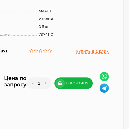
MAPEI
Италия
0.5 кг
вщика
7974110
3871
Цена по
-
+
В КОРЗИНУ
запросу