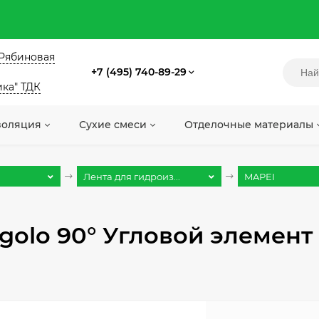
. Рябиновая
+7 (495) 740-89-29
ика" ТДК
золяция
Сухие смеси
Отделочные материалы
Лента для гидроиз...
MAPEI
golo 90° Угловой элемен