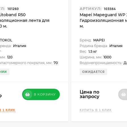
Л:
АРТИКУЛ:
101260
103564
 Litoband R50
Mapei Mapeguard WP 
золяционная лента для
Гидроизоляционная м
0 м.
м.
ITOKOL
Бренд:
MAPEI
ренда:
Италия
Родина бренда:
Италия
г
Вес:
1.5 кг
мм:
120
Ширина, мм:
1000
ластомерного покрытия, мм:
70
Водонепроницаемость:
Д
ЧИИ
ОЖИДАЕТСЯ
Цена по
В КОРЗИНУ
запросу