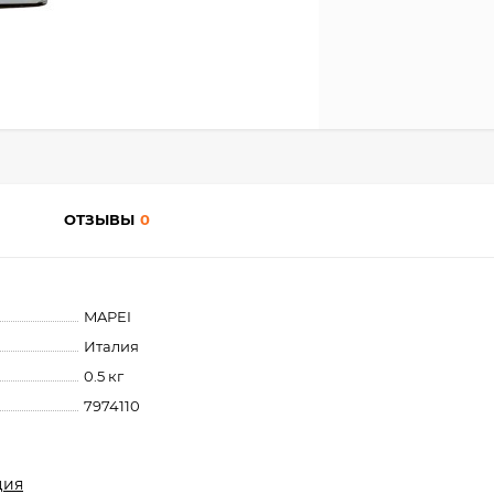
ОТЗЫВЫ
0
MAPEI
Италия
0.5 кг
7974110
ция