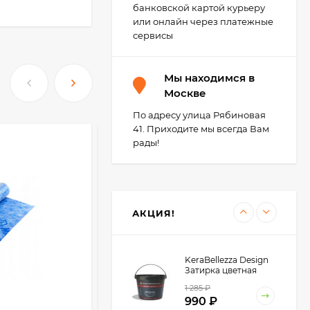
1 494
₽
Белый 25 кг.
банковской картой курьеру
1 299
₽
или онлайн через платежные
сервисы
Litokol Litoflex K80
Мы находимся в
Клей для
керамической плитки
Москве
1 321
₽
и керамогранита, 25
1 149
₽
кг.
По адресу улица Рябиновая
41. Приходите мы всегда Вам
рады!
-12 926
₽
TLS-Profi Щипцы для
СВП (TLSZA082022)
1 100
₽
АКЦИЯ!
KeraBellezza Design
Затирка цветная
эпоксидная 0,33 кг.
1 285
₽
990
₽