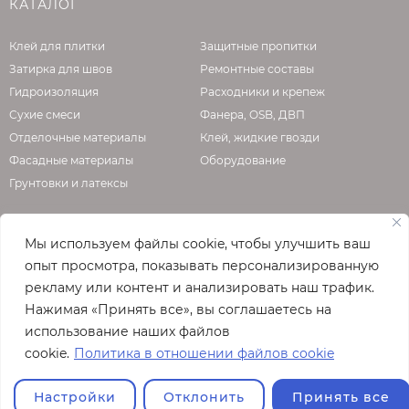
КАТАЛОГ
Сфера применения:
Литокол Litotherm Grafica Sil Короед зерно 1,5
Клей для плитки
Защитные пропитки
мм 25 кг имеет высокую адгезию к
Затирка для швов
Ремонтные составы
штукатурным армированным слоям СФТК
Гидроизоляция
Расходники и крепеж
LITOTHERM и минеральным основаниям,
Сухие смеси
Фанера, OSB, ДВП
таким как:
Отделочные материалы
Клей, жидкие гвозди
Фасадные материалы
Оборудование
базовый штукатурный состав LITOTHERM
Грунтовки и латексы
Base;
цементно-песчаные штукатурки;
плотный и гладкий бетон;
Мы используем файлы cookie, чтобы улучшить ваш
О КОМПАНИИ
гипсовые штукатурки (внутри зданий);
опыт просмотра, показывать персонализированную
листовые гипсовые материалы (внутри
рекламу или контент и анализировать наш трафик.
зданий).
Официальная страница сайта
enzo.ru
Нажимая «Принять все», вы соглашаетесь на
© 2026
использование наших файлов
Рекомендации:
Полная версия сайта
cookie.
Политика в отношении файлов cookie
Наносить штукатурку Литокол Litotherm
Grafica Sil Короед зерно 1,5 мм 25 кг при
Настройки
Отклонить
Принять все