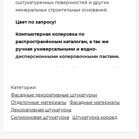
оштукатуренных поверхностей и других
минеральных строительных оснований.
Цвет по запросу!
Компьютерная колеровка по
распространённым каталогам, а так же
ручная универсальными и водно-
дисперсионными колеровочными пастами.
Litokol Litotherm Grafica Sil Короед зерно 1,5
мм 25 кг применяется для фасадных и
внутренних работ.
Категории:
Фасадные декоративные штукатурки
Высококачественное декоративно-защитное
Отделочные материалы
Фасадные материалы
финишное покрытие на основе силиконовых
Декоративная штукатурка
полимеров и минеральных наполнителей с
Силиконовая штукатурка
Штукатурка короед
точно подобранными размерами фракций, с
возможностью окрашивания в массе.
Литокол Litotherm Grafica Sil Короед зерно 1,5