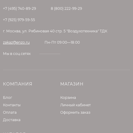
предотвращающий намокание и
+7 (495) 740-89-29
8 (800) 222-99-29
загрязнение фасадной поверхности
зданий и конструкций.
+7 (925) 979-59-55
LitoProtect Break — функция защитной
г. Москва, ул. Рябиновая 40 стр. 5 "Воздухотехника" ТДК
системы, которая придает полимерной
силиконовой штукатурке LITOTHERM
zakaz@enzo.ru
Пн-Пт 09:00—18:00
Grafica Sil эластичность и устойчивость к
трещинообразованию в процессе
Мы в соц.сетях
эксплуатации.
LitoProtect Aero — полимерная
силиконовая штукатурка LITOTHERM
Grafica Sil после полного высыхания
КОМПАНИЯ
МАГАЗИН
имеет высокий коэффициент
паропроницаемости, который
Блог
Корзина
способствует эффективному удалению
Контакты
Личный кабинет
избыточной влаги из ограждающих
Оплата
Оформить заказ
конструкций здания в системе СФТК
Доставка
LITOTHERM.