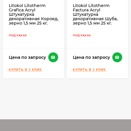
силиконовой штукатурки LITOTHERM
Litokol Litotherm
Litokol Litotherm
Grafica Sil, дающее защиту от солнечного
Grafica Acryl
Factura Acryl
Штукатурка
Штукатурка
излучения. Благодаря специальной
декоративная Короед,
декоративная Шуба,
формуле, входящей в систему
зерно 1,5 мм 25 кг.
зерно 1,5 мм 25 кг.
LitoProtect®, предотвращается
выцветание, вызванное
ПОД ЗАКАЗ
ПОД ЗАКАЗ
ультрафиолетовым излучением, и
сохраняется первоначальный оттенок
окрашенной поверхности.
Цена по запросу
Цена по запросу
LitoProtect Bio — свойство полимерной
силиконовой штукатурки LITOTHERM
Grafica Sil, защищающее ее от
разрушающего воздействия грибка и
плесени, которое зачастую становится
серьезной угрозой для фасадов здания в
неблагоприятных условиях
эксплуатации.
LitoProtect Aqua — это
водоотталкивающий эффект,