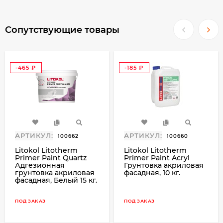
мм 25 кг:
Сопутствующие товары
обладает высокой паропроницаемостью,
превосходной водоотталкивающей
способностью, долговечностью,
устойчивостью к загрязнениям и
-465
-185
выцветанию;
₽
₽
обладает повышенной тиксотропностью,
что обеспечивают высокую
технологичность при производстве
работ и минимальные потери при
АРТИКУЛ:
АРТИКУЛ:
нанесении;
100662
100660
имеет широкую цветовую гамму.
Litokol Litotherm
Litokol Litotherm
Primer Paint Quartz
Primer Paint Acryl
Адгезионная
Грунтовка акриловая
LitoProtect® (Литопротект) — комплекс
грунтовка акриловая
фасадная, 10 кг.
свойств, повышающих уровень защиты
фасадная, Белый 15 кг.
фасадов зданий от вредных воздействий
ПОД ЗАКАЗ
ПОД ЗАКАЗ
окружающей среды, придающих полимерной
силиконовой штукатурке