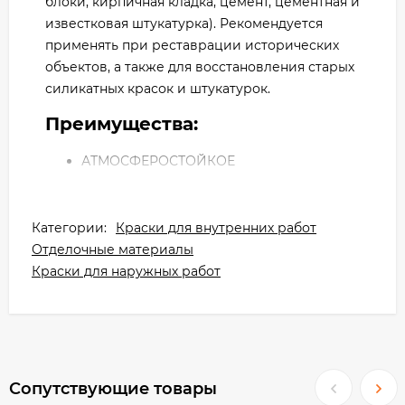
блоки, кирпичная кладка, цемент, цементная и
известковая штукатурка). Рекомендуется
применять при реставрации исторических
объектов, а также для восстановления старых
силикатных красок и штукатурок.
Преимущества:
АТМОСФЕРОСТОЙКОЕ
ПАРОПРОНИЦАЕМОСТЬ
ПОВЫШАЕТ АДГЕЗИЮ ОСНОВАНИЯ
ЛЁГКОСТЬ НАНЕСЕНИЯ
Категории:
Краски для внутренних работ
Отделочные материалы
Подготовка поверхности:
Краски для наружных работ
Основания должны быть прочными, чистыми,
сухими и без разделяющих субстанций. Чтобы
получить покрытия, равномерные по
цветовым оттенкам, следует отрегулировать
равномерность впитывающей способности
Сопутствующие товары