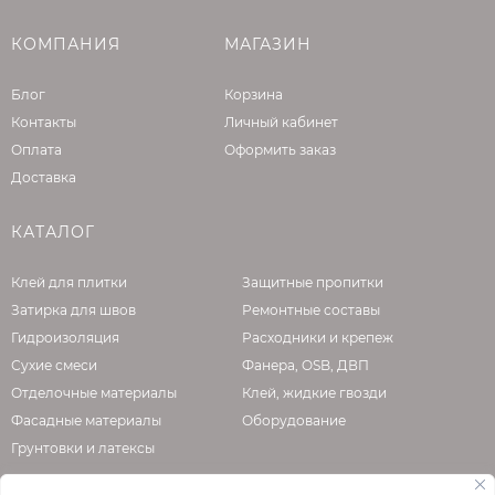
Время высыхания материалов может
КОМПАНИЯ
МАГАЗИН
меняться в зависимости от температуры и
влажности окружающей среды. Влажная
Блог
Корзина
уборка окрашенной поверхности может
Контакты
Личный кабинет
производиться не ранее, чем через 28 дней
Оплата
Оформить заказ
после окрашивания. При использовании
Доставка
метода безвоздушного нанесения краску
необходимо перемешать и пропустить через
КАТАЛОГ
сито.
Клей для плитки
Защитные пропитки
Затирка для швов
Ремонтные составы
Гидроизоляция
Расходники и крепеж
Сухие смеси
Фанера, OSB, ДВП
Отделочные материалы
Клей, жидкие гвозди
Фасадные материалы
Оборудование
Грунтовки и латексы