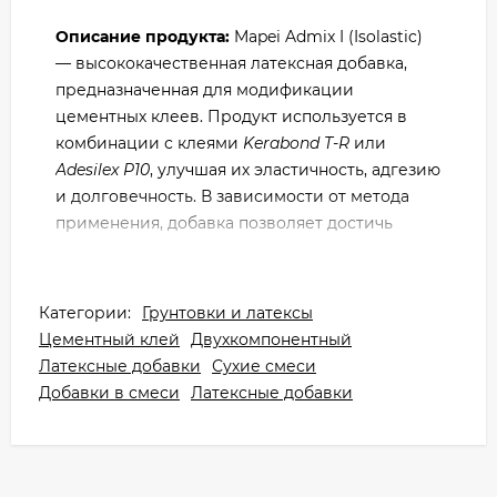
Описание продукта:
Mapei Admix I (Isolastic)
— высококачественная латексная добавка,
предназначенная для модификации
цементных клеев. Продукт используется в
комбинации с клеями
Kerabond T-R
или
Adesilex P10
, улучшая их эластичность, адгезию
и долговечность. В зависимости от метода
применения, добавка позволяет достичь
стандартов:
C2
— улучшенный клей (EN 12004).
Категории:
Грунтовки и латексы
S1
или
S2
— эластичный или
Цементный клей
Двухкомпонентный
высокоэластичный клей (EN 12002).
Латексные добавки
Сухие смеси
Благодаря уникальной формуле, Isolastic
Добавки в смеси
Латексные добавки
обеспечивает клеевым слоям прочное
сцепление с любыми основаниями, включая
сложные, а также повышает водо- и
морозостойкость.