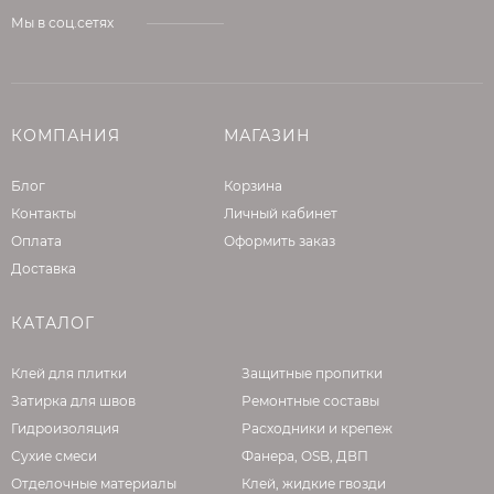
подходит для профессионального
Мы в соц.сетях
использования как в интерьерах, так и для
наружных работ. Она обеспечивает надежное
сцепление плитки с основанием и
долговечность покрытия в условиях
повышенной влажности или низких
КОМПАНИЯ
МАГАЗИН
температур.
Блог
Корзина
Контакты
Личный кабинет
Оплата
Оформить заказ
Доставка
КАТАЛОГ
Клей для плитки
Защитные пропитки
Затирка для швов
Ремонтные составы
Гидроизоляция
Расходники и крепеж
Сухие смеси
Фанера, OSB, ДВП
Отделочные материалы
Клей, жидкие гвозди