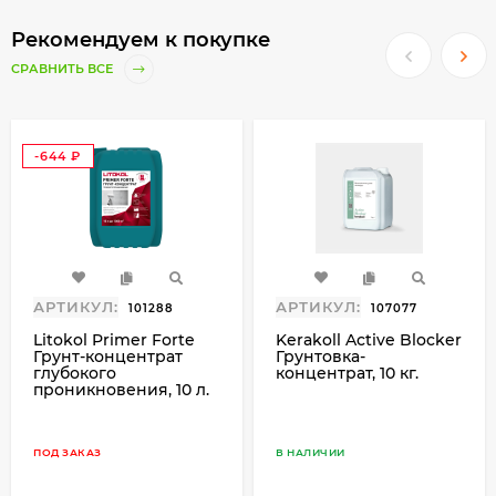
Рекомендуем к покупке
Основные преимущества:
СРАВНИТЬ ВСЕ
Эластичность:
позволяет клеевому слою
адаптироваться к деформациям
основания, исключая трещины.
-644
Адгезия:
увеличивает прочность
₽
соединения между плиткой и
основанием.
Устойчивость:
клеевой слой становится
водо- и морозостойким, что особенно
важно при наружных работах.
АРТИКУЛ:
АРТИКУЛ:
101288
107077
Область применения:
Litokol Primer Forte
Kerakoll Active Blocker
Грунт-концентрат
Грунтовка-
глубокого
концентрат, 10 кг.
Мозаика и малоформатная плитка.
проникновения, 10 л.
Плитка стандартного размера (до 20×20
см).
ПОД ЗАКАЗ
В НАЛИЧИИ
Крупноформатная плитка, укладываемая
на полы или наружные покрытия.