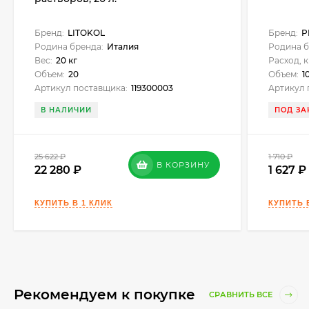
Бренд:
LITOKOL
Бренд:
P
Родина бренда:
Италия
Родина б
Вес:
20 кг
Расход, к
Объем:
20
Объем:
1
Артикул поставщика:
119300003
Артикул 
В НАЛИЧИИ
ПОД ЗА
25 622
₽
1 710
₽
В КОРЗИНУ
22 280
1 627
Рекомендуем к покупке
СРАВНИТЬ ВСЕ