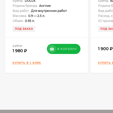
Бренд:
DULUX
Бренд:
B
Родина бренда:
Англия
Родина б
Вид работ:
Для внутренних работ
Вид рабо
Фасовка:
0.9 — 2.5 л.
Расход, к
Объем:
0.93 л.
ID произ
ПОД ЗАКАЗ
ПОД ЗА
2 277
₽
1 900
В КОРЗИНУ
1 980