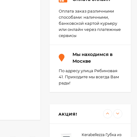
Оплата заказ различными
способами: наличными,
Kerakoll BIOGEL
банковской картой курьеру
EXTREME А+В
или онлайн через платежные
Гибридный
22 300
₽
плиточный клей гель
сервисы
10 кг.
Мы находимся в
Kerakoll Fugalite Color
Москве
Эпоксидная затирка,
1.5 кг.
По адресу улица Рябиновая
4 850
₽
41. Приходите мы всегда Вам
4 500
₽
рады!
щательно
Kerakoll Fuga-Soap
Eco Моющее
средство 1 л.
3 450
₽
АКЦИЯ!
3 400
₽
з
 кистью,
Kerabellezza Губка из