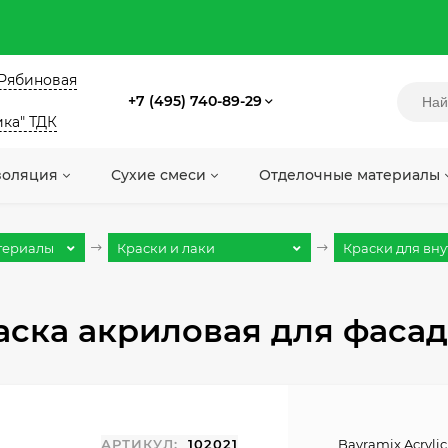
. Рябиновая
+7 (495) 740-89-29
ика" ТДК
золяция
Сухие смеси
Отделочные материалы
териалы
Краски и лаки
Краски для внут
раска акриловая для фасадо
АРТИКУЛ:
102021
Bayramix Acryli