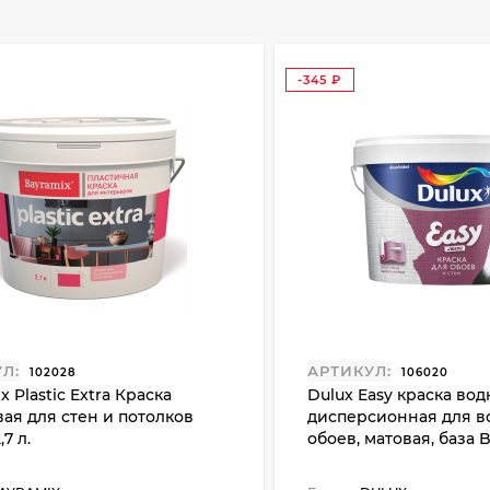
-345
₽
Л:
АРТИКУЛ:
102028
106020
x Plastiс Extra Краска
Dulux Easy краска вод
ая для стен и потолков
дисперсионная для в
,7 л.
обоев, матовая, база 