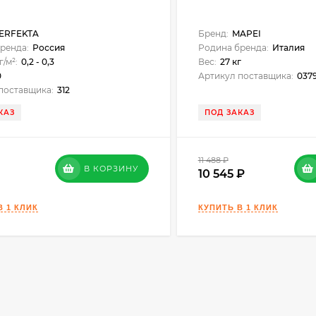
ERFEKTA
Бренд:
MAPEI
ренда:
Россия
Родина бренда:
Италия
г/м²:
0,2 - 0,3
Вес:
27 кг
0
Артикул поставщика:
037
поставщика:
312
КАЗ
ПОД ЗАКАЗ
11 488
₽
В КОРЗИНУ
10 545