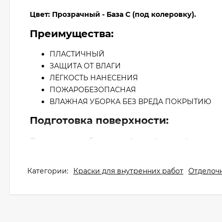
Цвет: Прозрачный - База С (под колеровку).
Преимущества:
ПЛАСТИЧНЫЙ
ЗАЩИТА ОТ ВЛАГИ
ЛЁГКОСТЬ НАНЕСЕНИЯ
ПОЖАРОБЕЗОПАСНАЯ
ВЛАЖНАЯ УБОРКА БЕЗ ВРЕДА ПОКРЫТИЮ
Подготовка поверхности:
Основа должна быть чистой, сухой, ровной и проч
удалить, зашпаклевать все дефекты поверхности, з
Нанесение Байрамикс Acrylic Profi 
Категории:
Краски для внутренних работ
Отделоч
Окрашивание: при нанесении первого слоя допуска
разбавления. Возможно нанесение в один слой (для
валиком или распылителем.