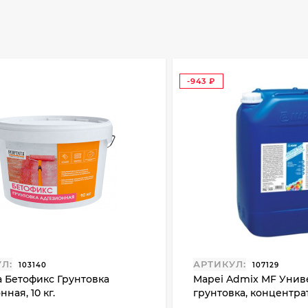
-943
₽
Л:
АРТИКУЛ:
103140
107129
a Бетофикс Грунтовка
Mapei Admix MF Унив
ная, 10 кг.
грунтовка, концентрат 