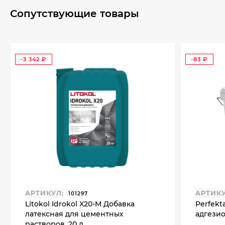
Сопутствующие товары
-3 342
-83
₽
₽
АРТИКУЛ:
АРТИКУ
101297
Litokol Idrokol X20-М Добавка
Perfekt
латексная для цементных
адгезион
растворов, 20 л.