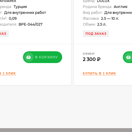
AYRAMIX
Бренд:
DULUX
ренда:
Турция
Родина бренда:
Англия
т:
Для внутренних работ
Вид работ:
Для внутренни
г/м²:
0,09
Фасовка:
2.5 — 10 л.
водителя:
BPE-044/027
Объем:
2.5 л.
КАЗ
ПОД ЗАКАЗ
2 645
₽
В КОРЗИНУ
2 300