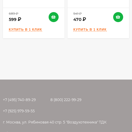
689
₽
541
₽
599
470
+7 (495) 740-89-29
8 (800) 222-99-29
+7 (925) 979-59-55
г. Москва, ул. Рябиновая 40 стр. 5 "Воздухотехника" ТДК