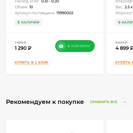
Расход, кг/м²:
0,10 - 0,30
Классифи
Объем:
10
Вес:
2.5 к
Артикул поставщика:
111990002
Морозост
В НАЛИЧИИ
В НАЛИ
1 484
₽
5 634
₽
В КОРЗИНУ
1 290
4 899
Рекомендуем к покупке
СРАВНИТЬ ВСЕ