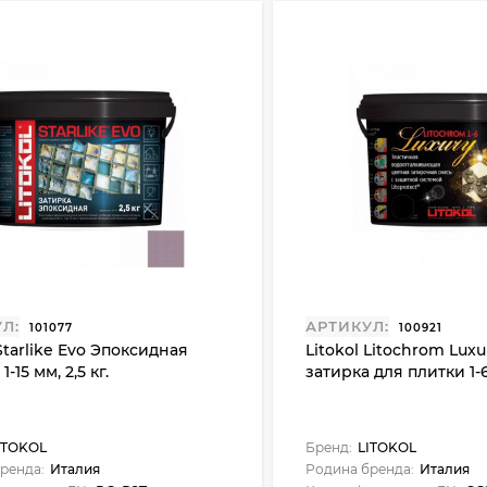
Л:
АРТИКУЛ:
101077
100921
 Starlike Evo Эпоксидная
Litokol Litochrom Lux
1-15 мм, 2,5 кг.
затирка для плитки 1-6 
ITOKOL
Бренд:
LITOKOL
ренда:
Италия
Родина бренда:
Италия