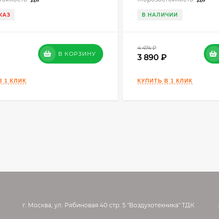
КАЗ
В НАЛИЧИИ
4 474
₽
В КОРЗИНУ
3 890
г. Москва, ул. Рябиновая 40 стр. 5 "Воздухотехника" ТДК