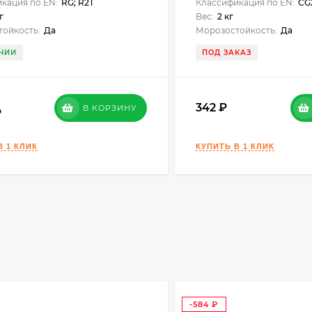
кация по EN:
RG; R2T
Классификация по EN:
CG
г
Вес:
2 кг
ойкость:
Да
Морозостойкость:
Да
ЧИИ
ПОД ЗАКАЗ
342
В КОРЗИНУ
-584