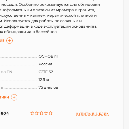
площади. Особенно рекомендуется для облицовки
упноформатными плитами из мрамора и гранита,
искусственным камнем, керамической плиткой и
. Используется для работы по сложным и
я деформации в ходе эксплуатации основаниям.
я облицовки чаш бассейнов,...
ИЕ
ОСНОВИТ
Россия
 по EN
C2TE S2
12.5 кг
ть
75 циклов
СТИКИ
4804