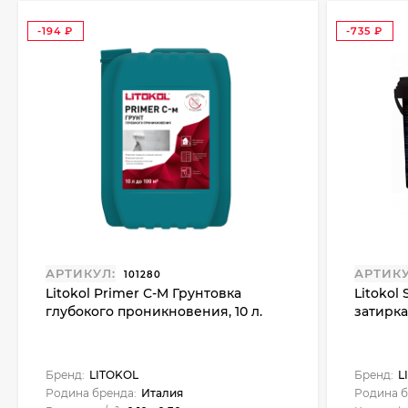
-194
-735
₽
₽
АРТИКУЛ:
АРТИКУ
101280
Litokol Primer С-M Грунтовка
Litokol
глубокого проникновения, 10 л.
затирка 
Бренд:
LITOKOL
Бренд:
L
Родина бренда:
Италия
Родина б