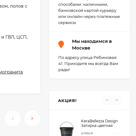
способами: наличными,
вом, полов с
Kerabellezza Neutro
банковской картой курьеру
База для Color Agent 1
или онлайн через платежные
кг.
1 950
₽
сервисы
 и ГВЛ, ЦСП,
Мы находимся в
Kerakoll Fuga-Soap
Москве
Eco Моющее
средство 1 л.
По адресу улица Рябиновая
3 450
₽
41. Приходите мы всегда Вам
3 400
₽
рады!
могранита
Kerabellezza Губка из
фиброволокна для
уборки эпоксидной
300
₽
затирки
АКЦИЯ!
210
₽
KeraBellezza Design
Затирка цветная
эпоксидная 1 кг.
2 700
₽