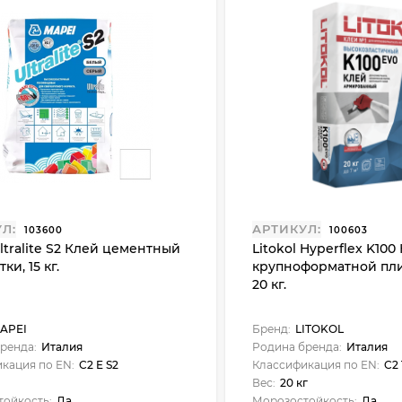
₽
Л:
АРТИКУЛ:
103600
100603
ltralite S2 Клей цементный
Litokol Hyperflex K100
ки, 15 кг.
крупноформатной пли
20 кг.
APEI
Бренд:
LITOKOL
ренда:
Италия
Родина бренда:
Италия
кация по EN:
C2 E S2
Классификация по EN:
C2 
Вес:
20 кг
ойкость:
Да
Морозостойкость:
Да