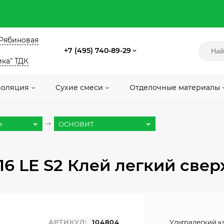
. Рябиновая
+7 (495) 740-89-29
ика" ТДК
золяция
Сухие смеси
Отделочные материалы
и
ОСНОВИТ
 LE S2 Клей легкий сверхэ
АРТИКУЛ:
104804
Ультралегкий к