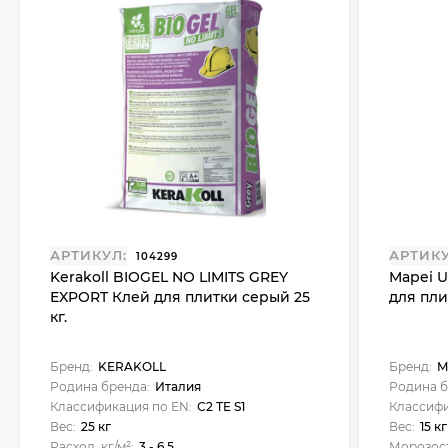
АРТИКУЛ:
АРТИКУ
104299
Kerakoll BIOGEL NO LIMITS GREY
Mapei U
EXPORT Клей для плитки серый 25
для плит
кг.
Бренд:
KERAKOLL
Бренд:
M
Родина бренда:
Италия
Родина б
Классификация по EN:
С2 ТE S1
Классифи
Вес:
25 кг
Вес:
15 кг
Расход, кг/м²:
3 - 6,5
Морозост