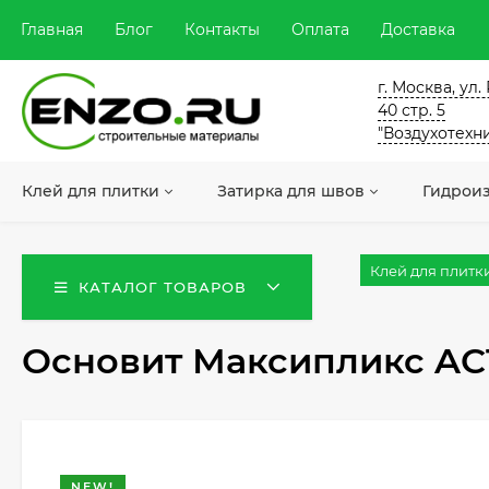
Главная
Блог
Контакты
Оплата
Доставка
г. Москва, ул
40 стр. 5
"Воздухотехн
Клей для плитки
Затирка для швов
Гидрои
Клей для плитк
КАТАЛОГ ТОВАРОВ
Основит Максипликс AC16
NEW!