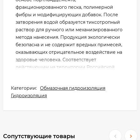
фракционированного песка, полимерной
фибры и модифицирующих добавок. После
затворения водой образуется тиксотропный
раствор для ручного или механизированного
метода нанесения. Продукция экологически
безопасна и не содержит вредных примесей,
оказывающих отрицательное воздействие на
здоровье человека. Соответствует
действующим на территории Российской
Федерации санитарно-гигиеническим
нормам. Для внутренних и наружных работ.
Категории:
Обмазочная гидроизоляция
ОБЛАСТЬ ПРИМЕНЕНИЯ
Гидроизоляция
Шовный гидроизоляционный состав с
проникающим эффектом Акваскрин HC66
применяется для заделки стабилизированных
стыков примыкания и швов в бетонных,
железобетонных и каменных конструкциях
Сопутствующие товары
при отсутствии постоянной активной: