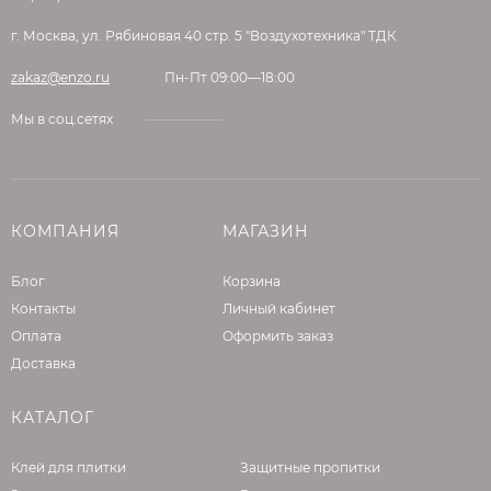
добавления воды. Не допускать
г. Москва, ул. Рябиновая 40 стр. 5 "Воздухотехника" ТДК
передозировку воды!!! Для приготовления
раствора использовать только чистые
zakaz@enzo.ru
Пн-Пт 09:00—18:00
емкости, инструменты и воду.
Мы в соц.сетях
Нанесение
При выполнении работ необходимо плотно
заполнять шов (штрабу) шовным составом
Акваскрин HC66 на всю глубину и
КОМПАНИЯ
МАГАЗИН
утрамбовывать его с помощью шпателя.
Излишки материала снимать шпателем или
Блог
Корзина
правилом сразу после заполнения и
Контакты
Личный кабинет
утрамбовки.
Оплата
Оформить заказ
Доставка
МЕРЫ ПРЕДОСТОРОЖНОСТИ
ВНИМАНИЕ!!! Смесь Акваскрин HC66
КАТАЛОГ
содержит цемент. Во время проведения
работ следует защищать кожу и глаза. При
Клей для плитки
Защитные пропитки
попадании раствора в глаза и на кожу