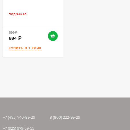
Приготовление раствора
Для приготовления раствора содержимое
ПОД ЗАКАЗ
мешка при постоянном перемешивании
высыпать в ёмкость с чистой водой (из
расчета 0,14-0,15 л/кг) и перемешать до
720
₽
образования однородной массы.
684
Перемешивание производится
профессиональным миксером. Замешивание
материала миксерами гравитационного типа
или вручную не рекомендуется. Для
смешивания необходимо использовать весь
мешок с материалом. Раствор необходимо
выдержать 3-5 минут, а затем повторно
перемешать. После этого раствор готов к
применению. Использовать полученный
раствор необходимо в течении 60 мин. При
повышении вязкости раствора в емкости (в
+7 (495) 740-89-29
8 (800) 222-99-29
пределах времени жизнеспособности)
необходимо тщательно перемешать его без
+7 (925) 979-59-55