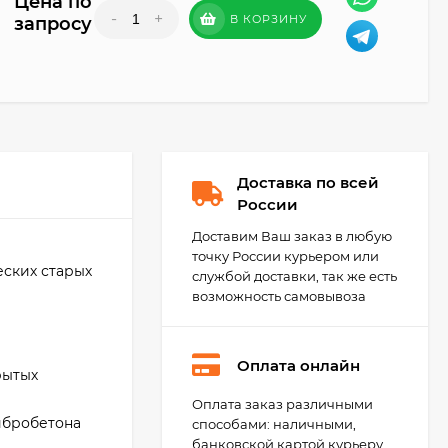
Цена по
-
+
В КОРЗИНУ
запросу
Доставка по всей
России
Доставим Ваш заказ в любую
точку России курьером или
еских старых
службой доставки, так же есть
возможность самовывоза
Оплата онлайн
рытых
Litokol Starlike Evo
Оплата заказ различными
Эпоксидная затирка
фибробетона
способами: наличными,
1-15 мм, 2,5 кг.
5 634
₽
банковской картой курьеру