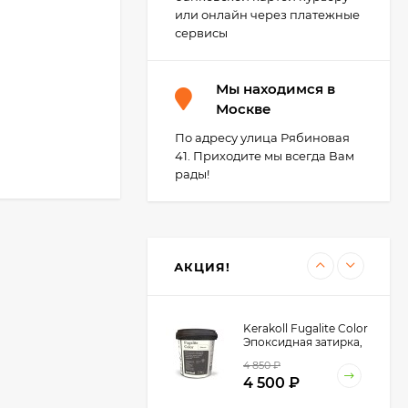
4 899
₽
или онлайн через платежные
сервисы
Litokol 946 GR
Мы находимся в
Шпатель резиновый
для эпоксидной
Москве
868
₽
затирки, 260х110 мм.
755
₽
По адресу улица Рябиновая
41. Приходите мы всегда Вам
рады!
Kerabellezza Губка
целлюлозная для
уборки эпоксидной
700
₽
затирки
525
₽
АКЦИЯ!
разную
через
Kerakoll Fugalite Color
Эпоксидная затирка,
1.5 кг.
4 850
₽
4 500
₽