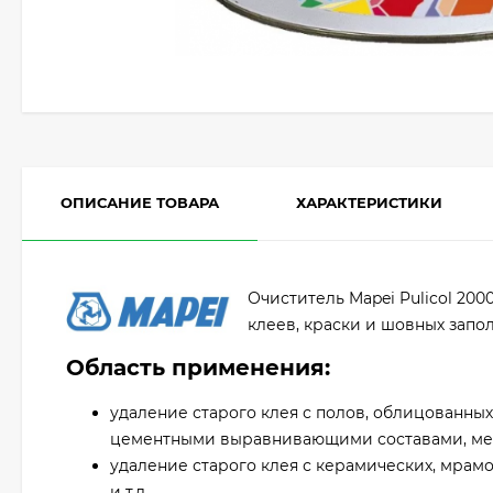
ОПИСАНИЕ ТОВАРА
ХАРАКТЕРИСТИКИ
Очиститель Mapei Pulicol 200
клеев, краски и шовных запо
Область применения:
удаление старого клея с полов, облицованны
цементными выравнивающими составами, мета
удаление старого клея с керамических, мрамо
и т.д.