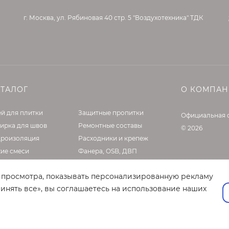
те их только наждачной бумагой. Время нахождения Pulico
г. Москва, ул. Рябиновая 40 стр. 5 "Воздухотехника" ТДК
, например:
я приблизительно 30 минут;
надобиться повторное нанесение
АТАЛОГ
О КОМПА
й для плитки
Защитные пропитки
Официальная 
ирка для швов
Ремонтные составы
© 2026
дроизоляция
Расходники и крепеж
хие смеси
Фанера, OSB, ДВП
делочные материалы
Клей, жидкие гвозди
т просмотра, показывать персонализированную рекламу
садные материалы
Оборудование
инять все», вы соглашаетесь на использование наших
нтовки и латексы