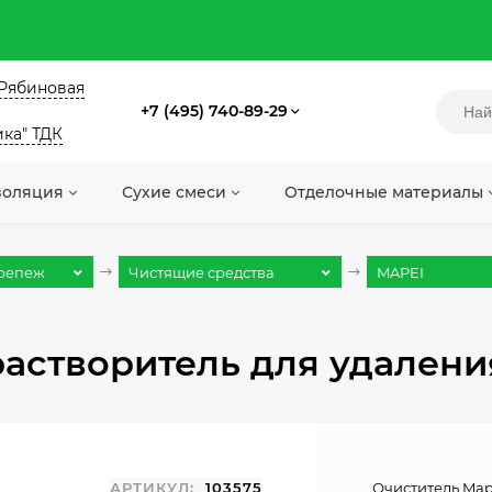
. Рябиновая
+7 (495) 740-89-29
ика" ТДК
золяция
Сухие смеси
Отделочные материалы
крепеж
Чистящие средства
MAPEI
растворитель для удаления 
АРТИКУЛ:
103575
Очиститель Mape