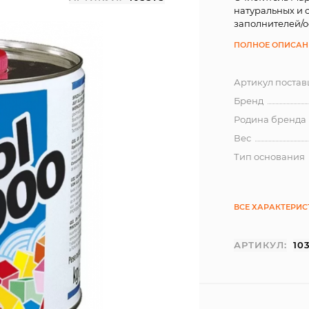
натуральных и 
заполнителей/о
ПОЛНОЕ ОПИСАН
Артикул поста
Бренд
Родина бренда
Вес
Тип основания
ВСЕ ХАРАКТЕРИ
АРТИКУЛ:
10