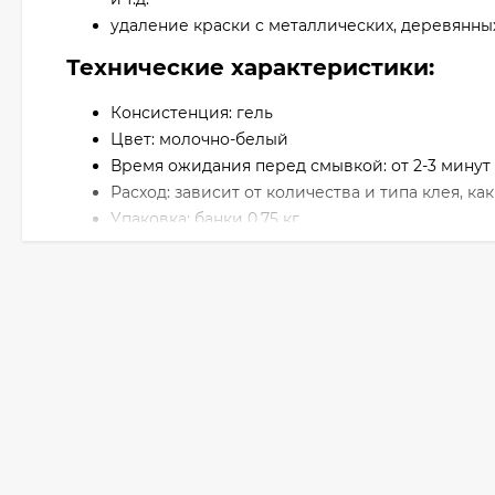
удаление краски с металлических, деревянных
Технические характеристики:
Консистенция: гель
Цвет: молочно-белый
Время ожидания перед смывкой: от 2-3 минут 
Расход: зависит от количества и типа клея, ка
Упаковка: банки 0,75 кг
Срок хранения: 24 месяца
ТЕХНИЧЕСКИЕ ХАРАКТЕРИСТИКИ
Гель Мапей Pulicol 2000 представляет собой смесь
консистенцию. Продукт легко наносится при помощ
Высокоэффективное действие Pulicol 2000 проявля
несколько минут после нанесения.
РЕКОМЕНДАЦИИ