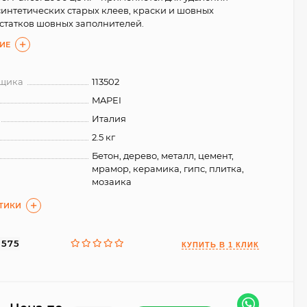
синтетических старых клеев, краски и шовных
статков шовных заполнителей.
ИЕ
вщика
113502
MAPEI
Италия
2.5 кг
Бетон, дерево, металл, цемент,
мрамор, керамика, гипс, плитка,
мозаика
СТИКИ
3575