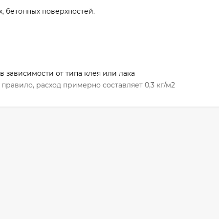
, бетонных поверхностей.
в зависимости от типа клея или лака
к правило, расход примерно составляет 0,3 кг/м2
 растворителей, которые не содержат хлор, и имеет гелеоб
и шпателя или кисти и имеет незначительный запах.
ется при растворении клеев на основе смол и красок уже 