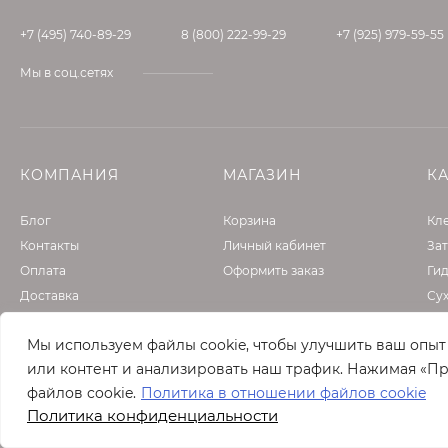
Не промывайте деревянные поверхности, обработай
+7 (495) 740-89-29
8 (800) 222-99-29
+7 (925) 979-59-55
поверхности перед
его удалением зависит от типа клея и его толщины
Мы в соц.сетях
акриловые клеи: требуется несколько минут;
полиуретановые и эпоксидные клеи: требуетс
при определенных обстоятельствах может по
КОМПАНИЯ
МАГАЗИН
К
Блог
Корзина
Кле
Контакты
Личный кабинет
Зат
Оплата
Оформить заказ
Ги
Доставка
Су
От
Мы используем файлы cookie, чтобы улучшить ваш опы
Фа
или контент и анализировать наш трафик. Нажимая «Пр
Гру
файлов cookie.
Политика в отношении файлов cookie
Политика конфиденциальности