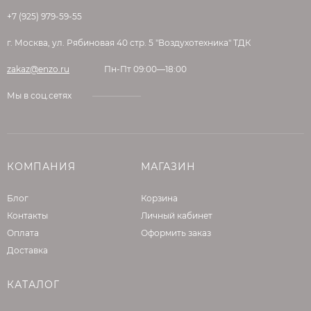
лака
+7 (925) 979-59-55
Расход: зависит от количества и типа
клея, как правило, расход примерно
г. Москва, ул. Рябиновая 40 стр. 5 "Воздухотехника" ТДК
составляет 0,3 кг/м2
zakaz@enzo.ru
Пн-Пт 09:00—18:00
Упаковка: банки 0,75 кг
Срок хранения: 24 месяца
Мы в соц.сетях
ТЕХНИЧЕСКИЕ
ХАРАКТЕРИСТИКИ
Гель Мапей Pulicol 2000 представляет собой
КОМПАНИЯ
МАГАЗИН
смесь растворителей, которые не содержат
хлор, и имеет гелеобразную консистенцию.
Блог
Корзина
Продукт легко наносится при помощи
Контакты
Личный кабинет
шпателя или кисти и имеет незначительный
Оплата
Оформить заказ
запах. Высокоэффективное действие Pulicol
Доставка
2000 проявляется при растворении клеев на
основе смол и красок уже через несколько
КАТАЛОГ
минут после нанесения.