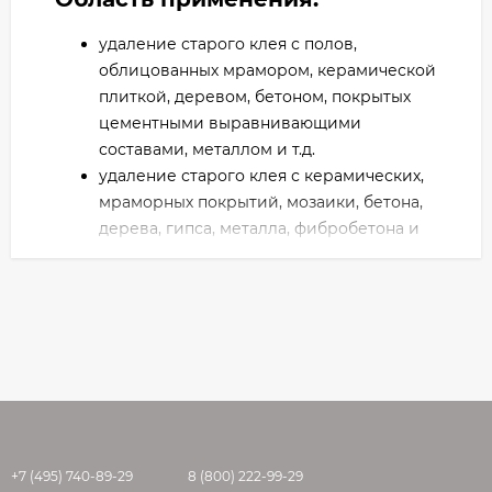
удаление старого клея с полов,
облицованных мрамором, керамической
плиткой, деревом, бетоном, покрытых
цементными выравнивающими
составами, металлом и т.д.
удаление старого клея с керамических,
мраморных покрытий, мозаики, бетона,
дерева, гипса, металла, фибробетона и
т.д.
удаление краски с металлических,
деревянных, бетонных поверхностей.
Технические характеристики:
Консистенция: гель
Цвет: молочно-белый
Время ожидания перед смывкой: от 2-3
минут в зависимости от типа клея или
+7 (495) 740-89-29
8 (800) 222-99-29