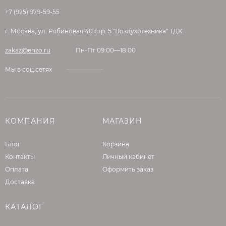
Технические характеристики:
+7 (925) 979-59-55
Жизнеспособность смеси: прибл. 3 часа
г. Москва, ул. Рябиновая 40 стр. 5 "Воздухотехника" ТДК
Температура применения: от +5°C до +40°C
zakaz@enzo.ru
Пн-Пт 09:00—18:00
Время высыхания: 1-3 часа
Мы в соц.сетях
Время для нанесения выравнивающих
составов: в пределах 24 часов
Расход: 100-200 г/м2 в зависимости от
КОМПАНИЯ
МАГАЗИН
впитывающей способности основания
Блог
Корзина
Упаковка: 2 кг
Контакты
Личный кабинет
Оплата
Оформить заказ
Доставка
КАТАЛОГ