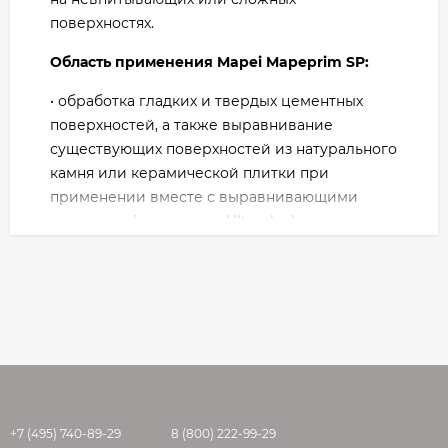
поверхностях.
Область применения Mapei Mapeprim SP:
• обработка гладких и твердых цементных
поверхностей, а также выравнивание
существующих поверхностей из натурального
камня или керамической плитки при
применении вместе с выравнивающими
составами (такими, как Ultraplan).
• обработка ангидритных, магнезитных и
гипсовых поверхностей перед
выравниванием или перед укладкой
керамической плитки
• обработка асфальта, деревянных
поверхностей, ДСП, металлических листов,
ПВХ, окрашенных поверхностей.
+7 (495) 740-89-29
8 (800) 222-99-29