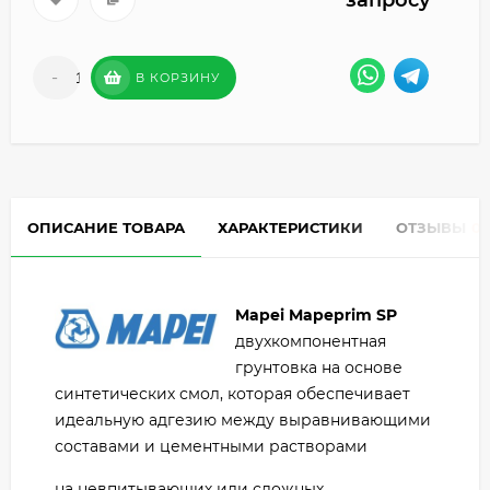
запросу
-
+
В КОРЗИНУ
ОПИСАНИЕ ТОВАРА
ХАРАКТЕРИСТИКИ
ОТЗЫВЫ
0
Mapei Mapeprim SP
двухкомпонентная
грунтовка на основе
синтетических смол, которая обеспечивает
идеальную адгезию между выравнивающими
составами и цементными растворами
на невпитывающих или сложных