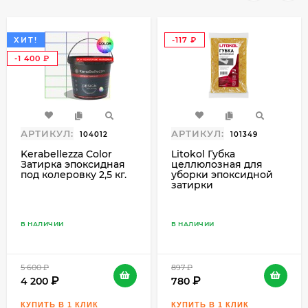
ХИТ!
-117
₽
-1 400
₽
АРТИКУЛ:
АРТИКУЛ:
104012
101349
Kerabellezza Color
Litokol Губка
Затирка эпоксидная
целлюлозная для
под колеровку 2,5 кг.
уборки эпоксидной
затирки
В НАЛИЧИИ
В НАЛИЧИИ
5 600
₽
897
₽
4 200
780