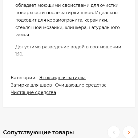
обладает моющими свойствами для очистки
поверхности после затирки швов. Идеально
подходит для керамогранита, керамики,
стеклянной мозаики, клинкера, натурального
камня.
Допустимо разведение водой в соотношении
1:10.
Kerakoll Fuga-Soap Eco пригоден для плотных
и пористых материалов.
Kerakoll Fuga-Soap Eco пригоден к
Категории:
Эпоксидная затирка
чувствительным видам мрамора.
Затирка для швов
Очищающие средства
Чистящие средства
Сопутствующие товары